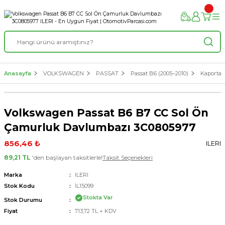
Anasayfa
VOLKSWAGEN
PASSAT
Passat B6 (2005–2010)
Kaporta &
Volkswagen Passat B6 B7 CC Sol Ön
Çamurluk Davlumbazı 3C0805977
856,46 ₺
ILERI
89,21 TL
'den başlayan taksitlerle!
Taksit Seçenekleri
Marka
ILERI
Stok Kodu
İL15099
Stokta Var
Stok Durumu
Fiyat
713,72 TL + KDV