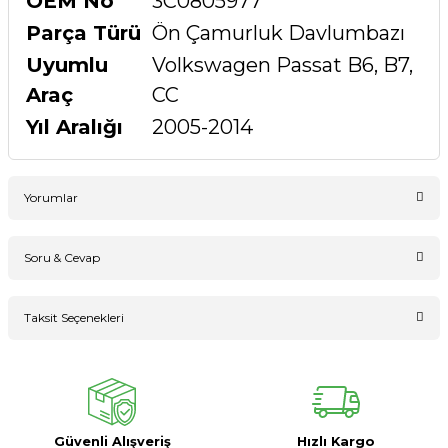
OEM No
3C0805977
Parça Türü
Ön Çamurluk Davlumbazı
Uyumlu
Volkswagen Passat B6, B7,
Araç
CC
Yıl Aralığı
2005-2014
Yorumlar
Soru & Cevap
Bu ürüne ilk yorumu siz yapın!
Taksit Seçenekleri
Ürün hakkında henüz soru sorulmamış.
Yorum Yaz
Soru Sor
Güvenli Alışveriş
Hızlı Kargo