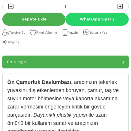
Sepete Ekle
WhatsApp Sipariş
Tavsiye Et
Fiyat Alarmı
Yazdır
Yorum Yaz
Paylaş
Ürün Bilgisi
Ön Çamurluk Davlumbazı
, aracınızın tekerlek
yuvasını dış etkenlerden koruyan, çamur, taş ve
suyun motor bölmesine veya kaporta aksamına
zarar vermesini engelleyen kritik bir gövde
parçasıdır.
Dayanıklı plastik yapısı
ile uzun
ömürlü bir kullanım sunar ve aracınızın