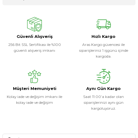
Ürün hakkında henüz soru sorulmamış.
Yorum Yaz
Soru Sor
Güvenli Alışveriş
Hızlı Kargo
256 Bit SSL Sertifikası ile %100
Aras Kargo güvencesi ile
güvenli alışveriş imkanı
siparişleriniz 1 işgünü içinde
kargoda.
Müşteri Memuniyeti
Aynı Gün Kargo
Kolay iade ve değişim imkanı ile
Saat 11:00’a kadar olan
kolay iade ve değişim
siparişlerinizi aynı gün
kargoluyoruz.