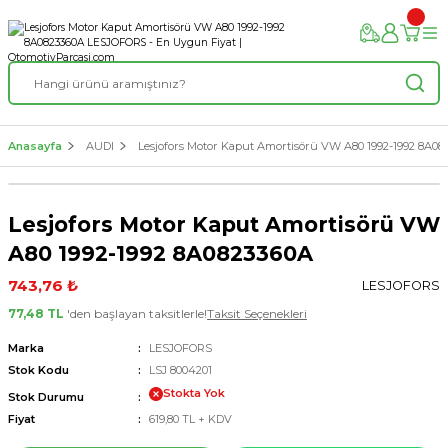
Anasayfa
AUDI
Lesjofors Motor Kaput Amortisörü VW A80 1992-1992 8A08
Lesjofors Motor Kaput Amortisörü VW
A80 1992-1992 8A0823360A
743,76 ₺
LESJOFORS
77,48 TL
'den başlayan taksitlerle!
Taksit Seçenekleri
Marka
LESJOFORS
Stok Kodu
LSJ 8004201
Stokta Yok
Stok Durumu
Fiyat
619,80 TL + KDV