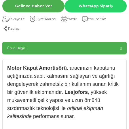
Gelince Haber Ver
WhatsApp Sipariş
Tavsiye Et
Fiyat Alarmı
Yazdır
Yorum Yaz
Paylaş
Ürün Bilgisi
Motor Kaput Amortisörü
, aracınızın kaputunu
açtığınızda sabit kalmasını sağlayan ve ağırlığı
dengeleyerek zahmetsiz bir kullanım sunan kritik
bir güvenlik ekipmanıdır.
Lesjofors
, yüksek
mukavemetli çelik yapısı ve uzun ömürlü
sızdırmazlık teknolojisi ile
orijinal ekipman
kalitesinde
performans sunar.