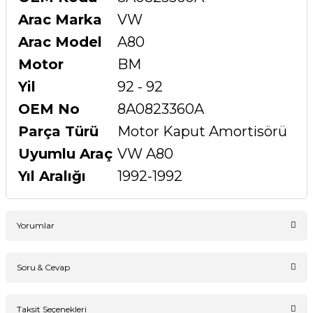
Arac Marka
VW
Arac Model
A80
Motor
BM
Yil
92 - 92
OEM No
8A0823360A
Parça Türü
Motor Kaput Amortisörü
Uyumlu Araç
VW A80
Yıl Aralığı
1992-1992
Yorumlar
Soru & Cevap
Bu ürüne ilk yorumu siz yapın!
Taksit Seçenekleri