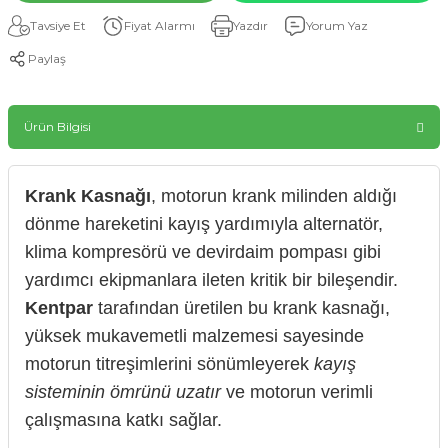
Tavsiye Et
Fiyat Alarmı
Yazdır
Yorum Yaz
Paylaş
Ürün Bilgisi
Krank Kasnağı
, motorun krank milinden aldığı
dönme hareketini kayış yardımıyla alternatör,
klima kompresörü ve devirdaim pompası gibi
yardımcı ekipmanlara ileten kritik bir bileşendir.
Kentpar
tarafından üretilen bu krank kasnağı,
yüksek mukavemetli malzemesi sayesinde
motorun titreşimlerini sönümleyerek
kayış
sisteminin ömrünü uzatır
ve motorun verimli
çalışmasına katkı sağlar.