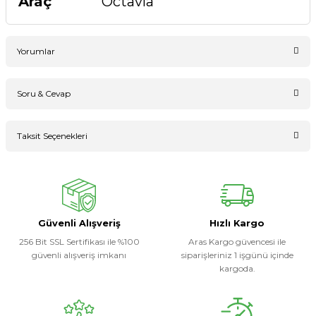
Araç
Octavia
Yorumlar
Soru & Cevap
Bu ürüne ilk yorumu siz yapın!
Taksit Seçenekleri
Ürün hakkında henüz soru sorulmamış.
Yorum Yaz
Soru Sor
Güvenli Alışveriş
Hızlı Kargo
256 Bit SSL Sertifikası ile %100
Aras Kargo güvencesi ile
güvenli alışveriş imkanı
siparişleriniz 1 işgünü içinde
kargoda.