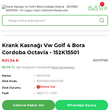
0
Krank Kasnağı Vw Golf 4 Bora
Cordoba Octavia - 152K15501
631,34 ₺
KENTPAR
65,76 TL
'den başlayan taksitlerle!
Taksit Seçenekleri
Marka
KENTPAR
Stok Kodu
152K15501-KENTPAR
Stokta Yok
Stok Durumu
Fiyat
526,12 TL + KDV
Gelince Haber Ver
WhatsApp Sipariş