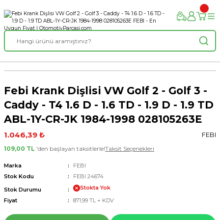
Febi Krank Dişlisi VW Golf 2 - Golf 3 -
Caddy - T4 1.6 D - 1.6 TD - 1.9 D - 1.9 TD
ABL-1Y-CR-JK 1984-1998 028105263E
1.046,39 ₺
FEBI
109,00 TL
'den başlayan taksitlerle!
Taksit Seçenekleri
Marka
FEBI
Stok Kodu
FEBI 24674
Stokta Yok
Stok Durumu
Fiyat
871,99 TL + KDV