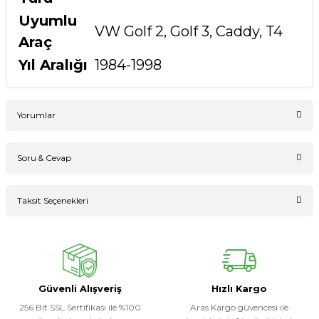
Uyumlu
VW Golf 2, Golf 3, Caddy, T4
Araç
Yıl Aralığı
1984-1998
Yorumlar
Soru & Cevap
Bu ürüne ilk yorumu siz yapın!
Taksit Seçenekleri
Ürün hakkında henüz soru sorulmamış.
Yorum Yaz
Soru Sor
Güvenli Alışveriş
Hızlı Kargo
256 Bit SSL Sertifikası ile %100
Aras Kargo güvencesi ile