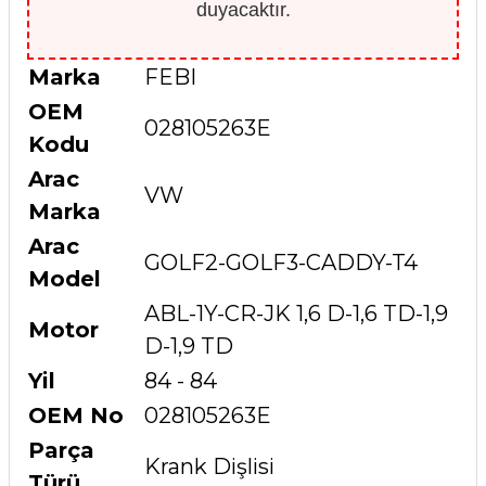
duyacaktır.
Marka
FEBI
OEM
028105263E
Kodu
Arac
VW
Marka
Arac
GOLF2-GOLF3-CADDY-T4
Model
ABL-1Y-CR-JK 1,6 D-1,6 TD-1,9
Motor
D-1,9 TD
Yil
84 - 84
OEM No
028105263E
Parça
Krank Dişlisi
Türü