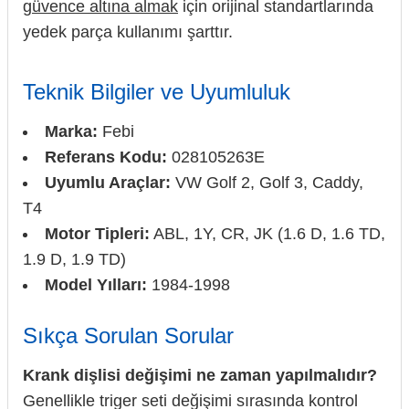
güvence altına almak
için orijinal standartlarında
yedek parça kullanımı şarttır.
Teknik Bilgiler ve Uyumluluk
Marka:
Febi
Referans Kodu:
028105263E
Uyumlu Araçlar:
VW Golf 2, Golf 3, Caddy,
T4
Motor Tipleri:
ABL, 1Y, CR, JK (1.6 D, 1.6 TD,
1.9 D, 1.9 TD)
Model Yılları:
1984-1998
Sıkça Sorulan Sorular
Krank dişlisi değişimi ne zaman yapılmalıdır?
Genellikle triger seti değişimi sırasında kontrol