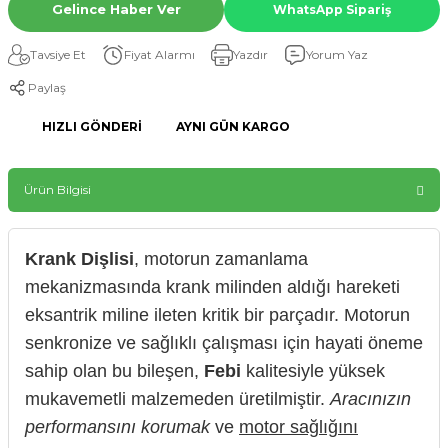
Gelince Haber Ver
WhatsApp Sipariş
Tavsiye Et
Fiyat Alarmı
Yazdır
Yorum Yaz
Paylaş
HIZLI GÖNDERI
AYNI GÜN KARGO
Ürün Bilgisi
Krank Dişlisi
, motorun zamanlama
mekanizmasında krank milinden aldığı hareketi
eksantrik miline ileten kritik bir parçadır. Motorun
senkronize ve sağlıklı çalışması için hayati öneme
sahip olan bu bileşen,
Febi
kalitesiyle yüksek
mukavemetli malzemeden üretilmiştir.
Aracınızın
performansını korumak
ve
motor sağlığını