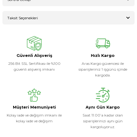
Bu ürüne ilk yorumu siz yapın!
Taksit Seçenekleri
Ürün hakkında henüz soru sorulmamış.
Yorum Yaz
Soru Sor
Güvenli Alışveriş
Hızlı Kargo
256 Bit SSL Sertifikası ile %100
Aras Kargo güvencesi ile
güvenli alışveriş imkanı
siparişleriniz 1 işgünü içinde
kargoda.
Müşteri Memuniyeti
Aynı Gün Kargo
Kolay iade ve değişim imkanı ile
Saat 11:00’a kadar olan
kolay iade ve değişim
siparişlerinizi aynı gün
kargoluyoruz.