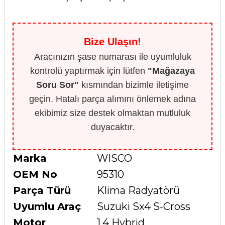
Bize Ulaşın!
Aracınızın şase numarası ile uyumluluk
kontrolü yaptırmak için lütfen
"Mağazaya
Soru Sor"
kısmından bizimle iletişime
geçin. Hatalı parça alımını önlemek adına
ekibimiz size destek olmaktan mutluluk
duyacaktır.
Marka
WISCO
OEM No
95310
Parça Türü
Klima Radyatörü
Uyumlu Araç
Suzuki Sx4 S-Cross
Motor
1.4 Hybrid