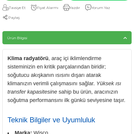
Tavsiye Et
Fiyat Alarmı
Yazdır
Yorum Yaz
Paylaş
Ürün Bilgisi
Klima radyatörü
, araç içi iklimlendirme
sisteminizin en kritik parçalarından biridir;
soğutucu akışkanın ısısını dışarı atarak
klimanızın verimli çalışmasını sağlar.
Yüksek ısı
transfer kapasitesine
sahip bu ürün, aracınızın
soğutma performansını ilk günkü seviyesine taşır.
Teknik Bilgiler ve Uyumluluk
Marka:
Wisco