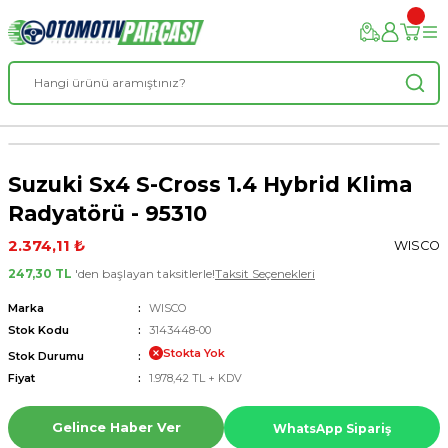
Suzuki Sx4 S-Cross 1.4 Hybrid Klima
Radyatörü - 95310
2.374,11 ₺
WISCO
247,30 TL
'den başlayan taksitlerle!
Taksit Seçenekleri
Marka
WISCO
Stok Kodu
3143448-00
Stokta Yok
Stok Durumu
Fiyat
1.978,42 TL + KDV
Gelince Haber Ver
WhatsApp Sipariş