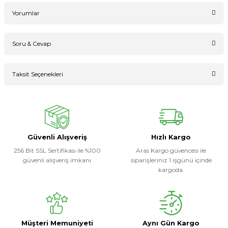
Yorumlar
Soru & Cevap
Bu ürüne ilk yorumu siz yapın!
Taksit Seçenekleri
Ürün hakkında henüz soru sorulmamış.
Yorum Yaz
Soru Sor
Güvenli Alışveriş
Hızlı Kargo
256 Bit SSL Sertifikası ile %100
Aras Kargo güvencesi ile
güvenli alışveriş imkanı
siparişleriniz 1 işgünü içinde
kargoda.
Müşteri Memuniyeti
Aynı Gün Kargo