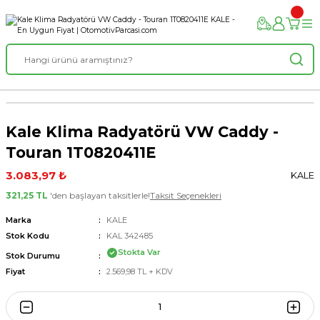
Kale Klima Radyatörü VW Caddy -
Touran 1T0820411E
3.083,97 ₺
KALE
321,25 TL
'den başlayan taksitlerle!
Taksit Seçenekleri
Marka
KALE
Stok Kodu
KAL 342485
Stokta Var
Stok Durumu
Fiyat
2.569,98 TL + KDV