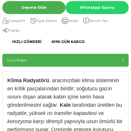
Sepete Ekle
WhatsApp Sipariş
Tavsiye Et
Fiyat Alarmı
Yazdır
Yorum Yaz
Paylaş
HIZLI GÖNDERI
AYNI GÜN KARGO
Ürün Bilgisi
Klima Radyatörü
, aracınızdaki klima sisteminin
en kritik parçalarından biridir; soğutucu gazın
ısısını dışarı atarak kabin içine serin hava
gönderilmesini sağlar.
Kale
tarafından üretilen bu
radyatör,
yüksek ısı transfer kapasitesi
ve
korozyona karşı dirençli
yapısıyla uzun ömürlü bir
performans sunar. Üzerinde entegre kurutucu