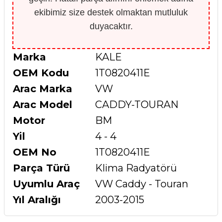
ekibimiz size destek olmaktan mutluluk
duyacaktır.
Marka
KALE
OEM Kodu
1T0820411E
Arac Marka
VW
Arac Model
CADDY-TOURAN
Motor
BM
Yil
4 - 4
OEM No
1T0820411E
Parça Türü
Klima Radyatörü
Uyumlu Araç
VW Caddy - Touran
Yıl Aralığı
2003-2015