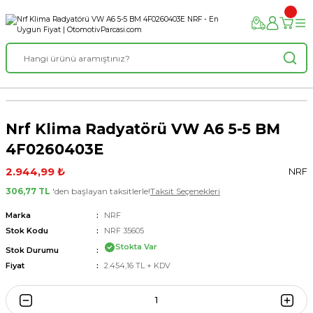
Nrf Klima Radyatörü VW A6 5-5 BM
4F0260403E
2.944,99 ₺
NRF
306,77 TL
'den başlayan taksitlerle!
Taksit Seçenekleri
Marka
NRF
Stok Kodu
NRF 35605
Stokta Var
Stok Durumu
Fiyat
2.454,16 TL + KDV