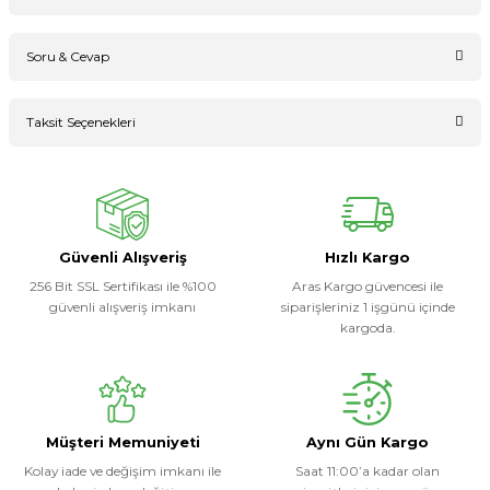
Soru & Cevap
Bu ürüne ilk yorumu siz yapın!
Taksit Seçenekleri
Ürün hakkında henüz soru sorulmamış.
Yorum Yaz
Soru Sor
Güvenli Alışveriş
Hızlı Kargo
256 Bit SSL Sertifikası ile %100
Aras Kargo güvencesi ile
güvenli alışveriş imkanı
siparişleriniz 1 işgünü içinde
kargoda.
Müşteri Memuniyeti
Aynı Gün Kargo
Kolay iade ve değişim imkanı ile
Saat 11:00’a kadar olan