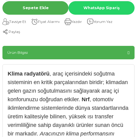
Sepete Ekle
WhatsApp Sipariş
Tavsiye Et
Fiyat Alarmı
Yazdır
Yorum Yaz
Paylaş
Ürün Bilgisi
Klima radyatörü
, araç içerisindeki soğutma
sisteminin en kritik parçalarından biridir; klimadan
gelen gazın soğutulmasını sağlayarak araç içi
konforunuzu doğrudan etkiler.
Nrf
, otomotiv
iklimlendirme sistemlerinde dünya standartlarında
üretim kalitesiyle bilinen, yüksek ısı transfer
verimliliğine sahip dayanıklı ürünler sunan öncü
bir markadır.
Aracınızın klima performansını