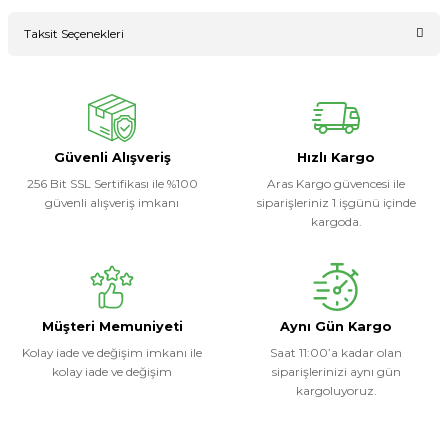
Bu ürüne ilk yorumu siz yapın!
Taksit Seçenekleri
Ürün hakkında henüz soru sorulmamış.
Yorum Yaz
Soru Sor
Güvenli Alışveriş
Hızlı Kargo
256 Bit SSL Sertifikası ile %100
Aras Kargo güvencesi ile
güvenli alışveriş imkanı
siparişleriniz 1 işgünü içinde
kargoda.
Müşteri Memuniyeti
Aynı Gün Kargo
Kolay iade ve değişim imkanı ile
Saat 11:00’a kadar olan
kolay iade ve değişim
siparişlerinizi aynı gün
kargoluyoruz.