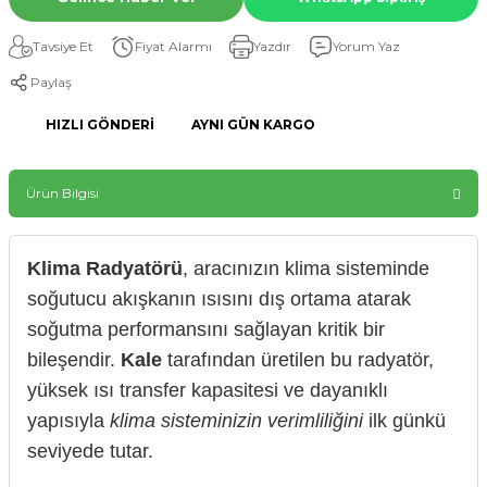
Tavsiye Et
Fiyat Alarmı
Yazdır
Yorum Yaz
Paylaş
HIZLI GÖNDERI
AYNI GÜN KARGO
Ürün Bilgisi
Klima Radyatörü
, aracınızın klima sisteminde
soğutucu akışkanın ısısını dış ortama atarak
soğutma performansını sağlayan kritik bir
bileşendir.
Kale
tarafından üretilen bu radyatör,
yüksek ısı transfer kapasitesi ve dayanıklı
yapısıyla
klima sisteminizin verimliliğini
ilk günkü
seviyede tutar.