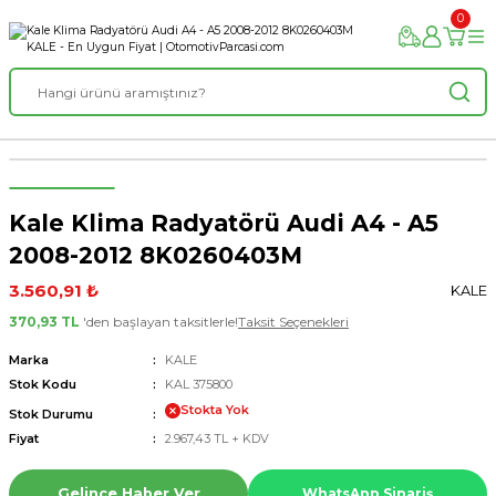
0
Kale Klima Radyatörü Audi A4 - A5
2008-2012 8K0260403M
3.560,91 ₺
KALE
370,93 TL
'den başlayan taksitlerle!
Taksit Seçenekleri
Marka
KALE
Stok Kodu
KAL 375800
Stokta Yok
Stok Durumu
Fiyat
2.967,43 TL + KDV
Gelince Haber Ver
WhatsApp Sipariş