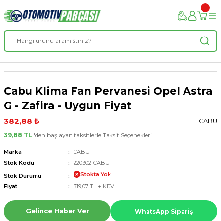
Cabu Klima Fan Pervanesi Opel Astra
G - Zafira - Uygun Fiyat
382,88 ₺
CABU
39,88 TL
'den başlayan taksitlerle!
Taksit Seçenekleri
Marka
CABU
Stok Kodu
220302-CABU
Stokta Yok
Stok Durumu
Fiyat
319,07 TL + KDV
Gelince Haber Ver
WhatsApp Sipariş