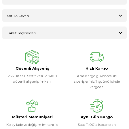
Soru & Cevap
Bu ürüne ilk yorumu siz yapın!
Taksit Seçenekleri
Ürün hakkında henüz soru sorulmamış.
Yorum Yaz
Soru Sor
Güvenli Alışveriş
Hızlı Kargo
256 Bit SSL Sertifikası ile %100
Aras Kargo güvencesi ile
güvenli alışveriş imkanı
siparişleriniz 1 işgünü içinde
kargoda.
Müşteri Memuniyeti
Aynı Gün Kargo
Kolay iade ve değişim imkanı ile
Saat 11:00’a kadar olan