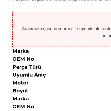
Aracınızın şase numarası ile uyumluluk kontro
önle
Marka
OEM No
Parça Türü
Uyumlu Araç
Motor
Boyut
Marka
OEM No