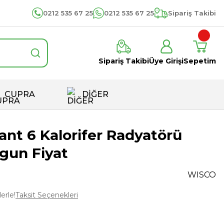
0212 535 67 25
0212 535 67 25
Sipariş Takibi
Sipariş Takibi
Üye Girişi
Sepetim
CUPRA
DİĞER
ant 6 Kalorifer Radyatörü
gun Fiyat
WISCO
erle!
Taksit Seçenekleri