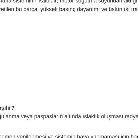
sıtma sisteminin kalbidir; motor soğutma suyundan aldığı ı
üretilen bu parça, yüksek basınç dayanımı ve üstün ısı tra
şılır?
lanma veya paspasların altında ıslaklık oluşması radyatör
amamen yenilenmesi ve sistemin hava yapmaması için
ha