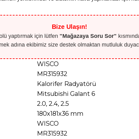
Bize Ulaşın!
lü yaptırmak için lütfen
"Mağazaya Soru Sor"
kısmından
mek adına ekibimiz size destek olmaktan mutluluk duyaca
WISCO
MR315932
Kalorifer Radyatörü
Mitsubishi Galant 6
2.0, 2.4, 2.5
180x181x36 mm
WISCO
MR315932