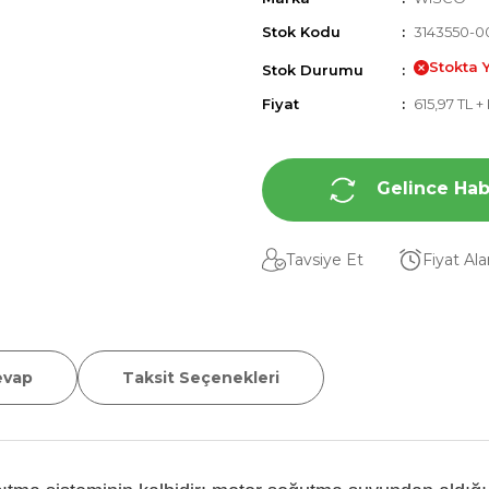
Stok Kodu
3143550-0
Stokta 
Stok Durumu
Fiyat
615,97 TL 
Gelince Hab
Tavsiye Et
Fiyat Al
evap
Taksit Seçenekleri