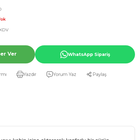
0
Yok
+ KDV
er Ver
WhatsApp Sipariş
armı
Yazdır
Yorum Yaz
Paylaş