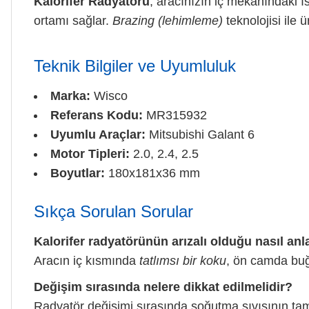
Kalorifer Radyatörü
, aracınızın iç mekanındaki ı
ortamı sağlar.
Brazing (lehimleme)
teknolojisi ile 
Teknik Bilgiler ve Uyumluluk
Marka:
Wisco
Referans Kodu:
MR315932
Uyumlu Araçlar:
Mitsubishi Galant 6
Motor Tipleri:
2.0, 2.4, 2.5
Boyutlar:
180x181x36 mm
Sıkça Sorulan Sorular
Kalorifer radyatörünün arızalı olduğu nasıl anla
Aracın iç kısmında
tatlımsı bir koku
, ön camda buğu
Değişim sırasında nelere dikkat edilmelidir?
Radyatör değişimi sırasında soğutma sıvısının t