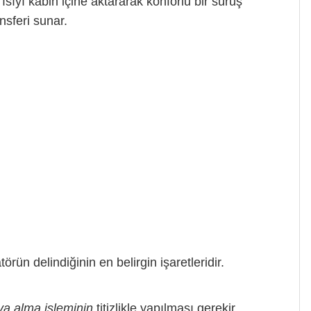
sıyı kabin içine aktararak konforlu bir sürüş
nsferi sunar.
ün delindiğinin en belirgin işaretleridir.
va alma işleminin
titizlikle yapılması gerekir.