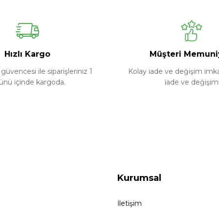
Ürün hakkında henüz soru sorulmamış.
Bu ürüne ilk yorumu siz yapın!
Yorum Yaz
Soru Sor
Hızlı Kargo
Müşteri Memuni
güvencesi ile siparişleriniz 1
Kolay iade ve değişim imkan
ünü içinde kargoda.
iade ve değişim
Kurumsal
İletişim