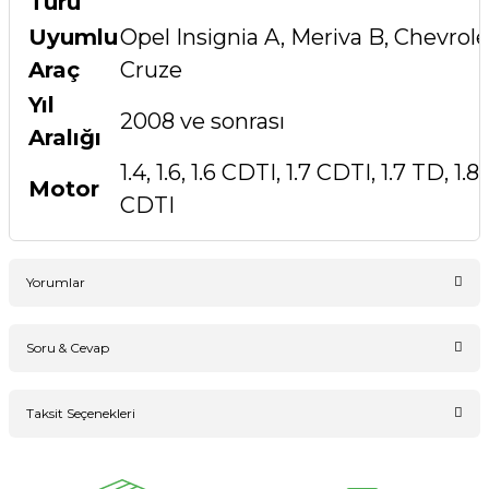
Türü
Uyumlu
Opel Insignia A, Meriva B, Chevrole
Araç
Cruze
Yıl
2008 ve sonrası
Aralığı
1.4, 1.6, 1.6 CDTI, 1.7 CDTI, 1.7 TD, 1.8,
Motor
CDTI
Yorumlar
Soru & Cevap
Bu ürüne ilk yorumu siz yapın!
Taksit Seçenekleri
Ürün hakkında henüz soru sorulmamış.
Yorum Yaz