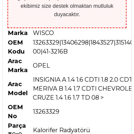
ekibimiz size destek olmaktan mutluluk
duyacaktır.
Marka
WISCO
OEM
13263329|13406298|1843527|31514
Kodu
00|41-3216B
Arac
OPEL
Marka
INSIGNIA A 1.4 1.6 CDTI 1.8 2.0 CDT
Arac
MERIVA B 1.4 1.7 CDTI CHEVROLE
Model
CRUZE 1.4 1.6 1.7 TD 08 >
OEM
13263329
No
Parça
Kalorifer Radyatörü