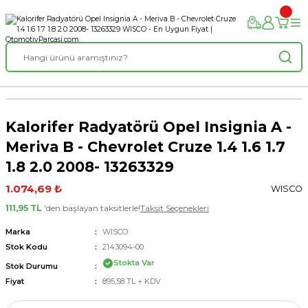
Kalorifer Radyatörü Opel Insignia A -
Meriva B - Chevrolet Cruze 1.4 1.6 1.7
1.8 2.0 2008- 13263329
1.074,69 ₺
WISCO
111,95 TL
'den başlayan taksitlerle!
Taksit Seçenekleri
Marka
WISCO
Stok Kodu
2143094-00
Stokta Var
Stok Durumu
Fiyat
895,58 TL + KDV