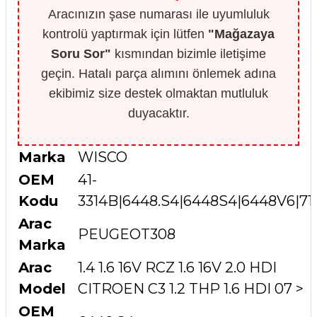
Aracınızın şase numarası ile uyumluluk
kontrolü yaptırmak için lütfen
"Mağazaya
Soru Sor"
kısmından bizimle iletişime
geçin. Hatalı parça alımını önlemek adına
ekibimiz size destek olmaktan mutluluk
duyacaktır.
Marka
WISCO
OEM
41-
Kodu
3314B|6448.S4|6448S4|6448V6|71
Arac
PEUGEOT308
Marka
Arac
1.4 1.6 16V RCZ 1.6 16V 2.0 HDI
Model
CITROEN C3 1.2 THP 1.6 HDI 07 >
OEM