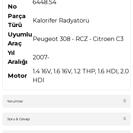
6448.S4
No
Parça
Kalorifer Radyatörü
Türü
Uyumlu
Peugeot 308 - RCZ - Citroen C3
Araç
Yıl
2007-
Aralığı
1.4 16V, 1.6 16V, 1.2 THP, 1.6 HDI, 2.0
Motor
HDI
Yorumlar
Soru & Cevap
Bu ürüne ilk yorumu siz yapın!