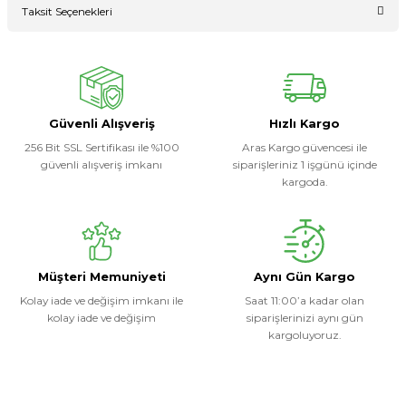
Taksit Seçenekleri
Ürün hakkında henüz soru sorulmamış.
Yorum Yaz
Soru Sor
Güvenli Alışveriş
Hızlı Kargo
256 Bit SSL Sertifikası ile %100
Aras Kargo güvencesi ile
güvenli alışveriş imkanı
siparişleriniz 1 işgünü içinde
kargoda.
Müşteri Memuniyeti
Aynı Gün Kargo
Kolay iade ve değişim imkanı ile
Saat 11:00’a kadar olan
kolay iade ve değişim
siparişlerinizi aynı gün
kargoluyoruz.