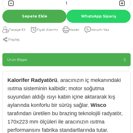
Sepete Ekle
WhatsApp Sipariş
Tavsiye Et
Fiyat Alarmı
Yazdır
Yorum Yaz
Paylaş
Ürün Bilgisi
Kalorifer Radyatörü
, aracınızın iç mekanındaki
ısıtma sisteminin kalbidir; motor soğutma
suyundan aldığı ısıyı kabin içine aktararak kış
aylarında konforlu bir sürüş sağlar.
Wisco
tarafından üretilen bu brazing teknolojili radyatör,
170x223 mm ölçüleri ile aracınızın ısıtma
performansını fabrika standartlarında tutar.