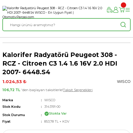
Kalorifer Radyatörü Peugeot 308 -
RCZ - Citroen C3 1.4 1.6 16V 2.0 HDI
2007- 6448.S4
1.024,53 ₺
WISCO
106,72 TL
'den başlayan taksitlerle!
Taksit Seçenekleri
Marka
WISCO
Stok Kodu
3143191-00
Stokta Var
Stok Durumu
Fiyat
853,78 TL + KDV