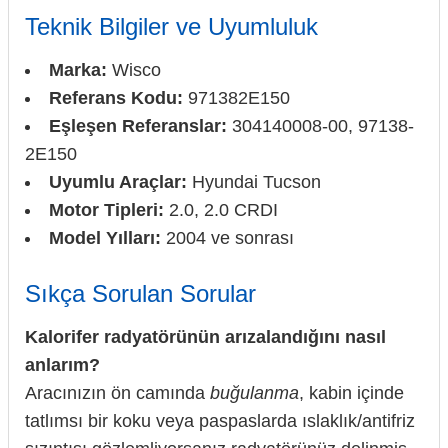
Teknik Bilgiler ve Uyumluluk
Marka:
Wisco
Referans Kodu:
971382E150
Eşleşen Referanslar:
304140008-00, 97138-
2E150
Uyumlu Araçlar:
Hyundai Tucson
Motor Tipleri:
2.0, 2.0 CRDI
Model Yılları:
2004 ve sonrası
Sıkça Sorulan Sorular
Kalorifer radyatörünün arızalandığını nasıl
anlarım?
Aracınızın ön camında
buğulanma
, kabin içinde
tatlımsı bir koku veya paspaslarda ıslaklık/antifriz