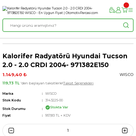
Kalorifer Radyatörü Hyundai Tucson
2.0 - 2.0 CRDI 2004- 971382E150
1.149,40 ₺
WISCO
119,73 TL
'den başlayan taksitlerle!
Taksit Seçenekleri
Marka
WISCO
Stok Kodu
3143225-00
Stokta Var
Stok Durumu
Fiyat
957,83 TL + KDV