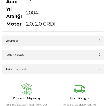
Araç
Yıl
2004-
Aralığı
Motor
2.0, 2.0 CRDI
Yorumlar
Soru & Cevap
Bu ürüne ilk yorumu siz yapın!
Taksit Seçenekleri
Ürün hakkında henüz soru sorulmamış.
Yorum Yaz
Soru Sor
Güvenli Alışveriş
Hızlı Kargo
256 Bit SSL Sertifikası ile %100
Aras Kargo güvencesi ile