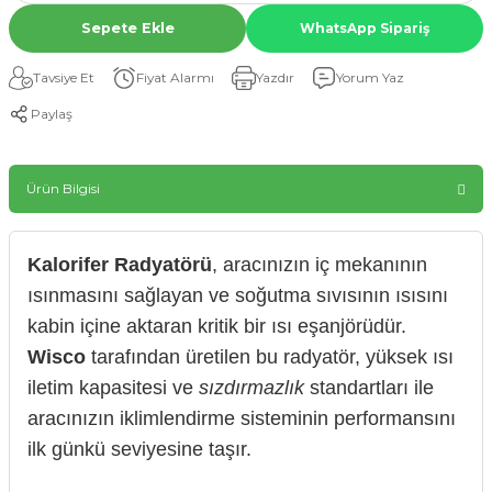
Sepete Ekle
WhatsApp Sipariş
Tavsiye Et
Fiyat Alarmı
Yazdır
Yorum Yaz
Paylaş
Ürün Bilgisi
Kalorifer Radyatörü
, aracınızın iç mekanının
ısınmasını sağlayan ve soğutma sıvısının ısısını
kabin içine aktaran kritik bir ısı eşanjörüdür.
Wisco
tarafından üretilen bu radyatör, yüksek ısı
iletim kapasitesi ve
sızdırmazlık
standartları ile
aracınızın iklimlendirme sisteminin performansını
ilk günkü seviyesine taşır.