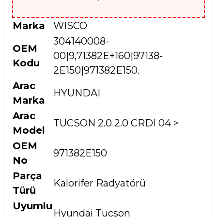
Marka
WISCO
304140008-
OEM
00|9,71382E+160|97138-
Kodu
2E150|971382E150.
Arac
HYUNDAI
Marka
Arac
TUCSON 2.0 2.0 CRDI 04 >
Model
OEM
971382E150
No
Parça
Kalorifer Radyatörü
Türü
Uyumlu
Hyundai Tucson