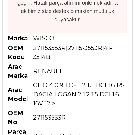
geçin. Hatalı parça alımını önlemek adına
ekibimiz size destek olmaktan mutluluk
duyacaktır.
Marka
WISCO
OEM
271153553R|27115-3553R|41-
Kodu
3514B
Arac
RENAULT
Marka
CLIO 4 0.9 TCE 1.2 1.5 DCI 1.6 RS
Arac
DACIA LOGAN 2 1.2 1.5 DCI 1.6
Model
16V 12 >
OEM
271153553R
No
Parça