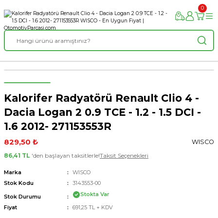
0
Kalorifer Radyatörü Renault Clio 4 -
Dacia Logan 2 0.9 TCE - 1.2 - 1.5 DCI -
1.6 2012- 271153553R
829,50 ₺
WISCO
86,41 TL
'den başlayan taksitlerle!
Taksit Seçenekleri
Marka
WISCO
Stok Kodu
3143553-00
Stokta Var
Stok Durumu
Fiyat
691,25 TL + KDV