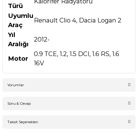
Kalorifer Radyatörü
Türü
Uyumlu
Renault Clio 4, Dacia Logan 2
Araç
Yıl
2012-
Aralığı
0.9 TCE, 1.2, 1.5 DCI, 1.6 RS, 1.6
Motor
16V
Yorumlar
Soru & Cevap
Bu ürüne ilk yorumu siz yapın!
Taksit Seçenekleri
Ürün hakkında henüz soru sorulmamış.
Yorum Yaz