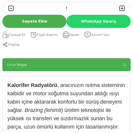
Sepete Ekle
WhatsApp Sipariş
Tavsiye Et
Fiyat Alarmı
Yazdır
Yorum Yaz
Paylaş
Ürün Bilgisi
Kalorifer Radyatörü
, aracınızın ısıtma sisteminin
kalbidir ve motor soğutma suyundan aldığı ısıyı
kabin içine aktararak konforlu bir sürüş deneyimi
sağlar.
Brazing (lehimli)
üretim teknolojisi ile
yüksek ısı transferi ve sızdırmazlık sunan bu
parça, uzun ömürlü kullanım için tasarlanmıştır.