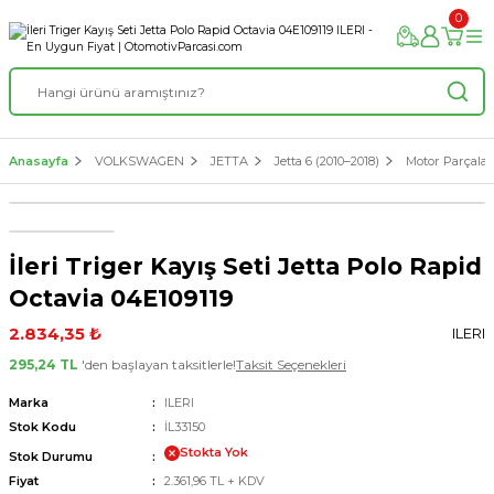
0
Anasayfa
VOLKSWAGEN
JETTA
Jetta 6 (2010–2018)
Motor Parçalar
İleri Triger Kayış Seti Jetta Polo Rapid
Octavia 04E109119
2.834,35 ₺
ILERI
295,24 TL
'den başlayan taksitlerle!
Taksit Seçenekleri
Marka
ILERI
Stok Kodu
İL33150
Stokta Yok
Stok Durumu
Fiyat
2.361,96 TL + KDV