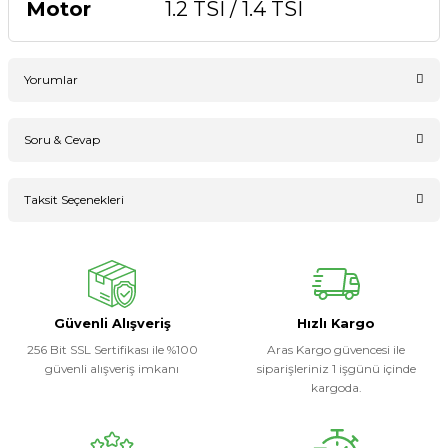
Motor
1.2 TSI / 1.4 TSI
Yorumlar
Soru & Cevap
Bu ürüne ilk yorumu siz yapın!
Taksit Seçenekleri
Ürün hakkında henüz soru sorulmamış.
Yorum Yaz
Soru Sor
Güvenli Alışveriş
Hızlı Kargo
256 Bit SSL Sertifikası ile %100
Aras Kargo güvencesi ile
güvenli alışveriş imkanı
siparişleriniz 1 işgünü içinde
kargoda.