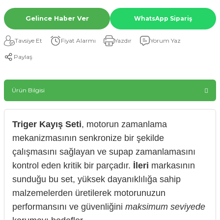
Gelince Haber Ver
WhatsApp Sipariş
Tavsiye Et
Fiyat Alarmı
Yazdır
Yorum Yaz
Paylaş
Ürün Bilgisi
Triger Kayış Seti
, motorun zamanlama
mekanizmasının senkronize bir şekilde
çalışmasını sağlayan ve supap zamanlamasını
kontrol eden kritik bir parçadır.
İleri
markasının
sunduğu bu set, yüksek dayanıklılığa sahip
malzemelerden üretilerek motorunuzun
performansını ve güvenliğini
maksimum seviyede