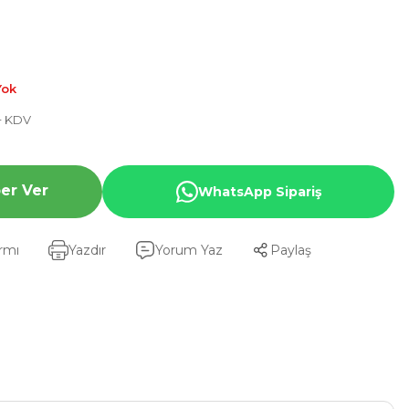
Yok
+ KDV
er Ver
WhatsApp Sipariş
armı
Yazdır
Yorum Yaz
Paylaş