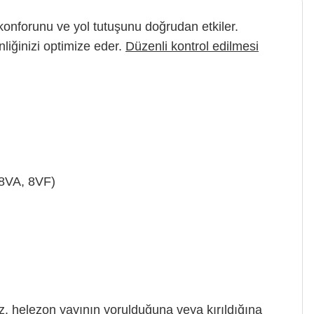
konforunu ve yol tutuşunu doğrudan etkiler.
nliğinizi optimize eder.
Düzenli kontrol edilmesi
(8VA, 8VF)
 helezon yayının yorulduğuna veya kırıldığına