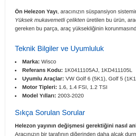
Ön Helezon Yayı
, aracınızın süspansiyon sistemi
Yüksek mukavemetli çelikten
üretilen bu ürün, ara
gereken bu parça, araç yüksekliğinin korunmasında 
Teknik Bilgiler ve Uyumluluk
Marka:
Wisco
Referans Kodu:
1K0411105AJ, 1KD411105L
Uyumlu Araçlar:
VW Golf 6 (5K1), Golf 5 (1K1
Motor Tipleri:
1.6, 1.4 FSI, 1.2 TSI
Model Yılları:
2003-2020
Sıkça Sorulan Sorular
Helezon yayının değişmesi gerektiğini nasıl an
Aracınızın bir tarafının diğerinden daha alçak du