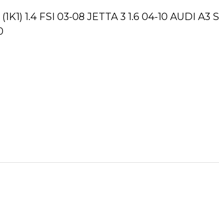
 (1K1) 1.4 FSI 03-08 JETTA 3 1.6 04-10 AUDI A3
0
Ürün hakkında henüz soru sorulmamış.
Bu ürüne ilk yorumu siz yapın!