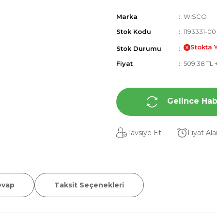
Marka
WISCO
Stok Kodu
1193331-00
Stokta 
Stok Durumu
Fiyat
509,38 TL 
Gelince Hab
Tavsiye Et
Fiyat Al
evap
Taksit Seçenekleri