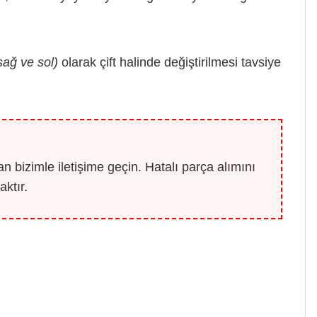
sağ ve sol)
olarak çift halinde değiştirilmesi tavsiye
 bizimle iletişime geçin. Hatalı parça alımını
ktır.