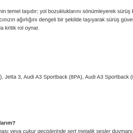
nin temel taşıdır; yol bozukluklarını sönümleyerek sürüş 
cınızın ağırlığını dengeli bir şekilde taşıyarak sürüş güve
kritik rol oynar.
), Jetta 3, Audi A3 Sportback (8PA), Audi A3 Sportback 
larım?
rması veya
çukur geçişlerinde sert metalik sesler
duymanız,