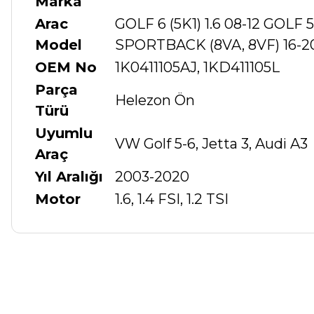
Marka
Arac
GOLF 6 (5K1) 1.6 08-12 GOLF 5
Model
SPORTBACK (8VA, 8VF) 16-2
OEM No
1K0411105AJ, 1KD411105L
Parça
Helezon Ön
Türü
Uyumlu
VW Golf 5-6, Jetta 3, Audi A3
Araç
Yıl Aralığı
2003-2020
Motor
1.6, 1.4 FSI, 1.2 TSI