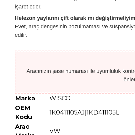
işaret eder.
Helezon yaylarını çift olarak mı değiştirmeliyi
Evet, araç dengesinin bozulmaması ve süspansiy
edilir.
Aracınızın şase numarası ile uyumluluk kontro
önle
Marka
WISCO
OEM
1K0411105AJ|1KD411105L
Kodu
Arac
VW