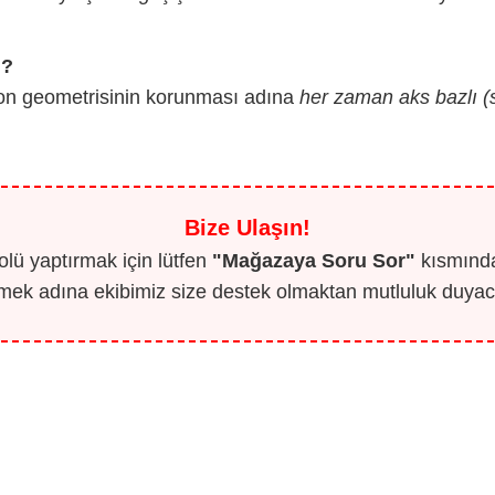
m?
on geometrisinin korunması adına
her zaman aks bazlı (
Bize Ulaşın!
lü yaptırmak için lütfen
"Mağazaya Soru Sor"
kısmından
mek adına ekibimiz size destek olmaktan mutluluk duyaca