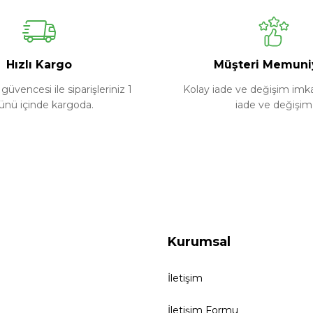
Yorum Yaz
Soru Sor
Hızlı Kargo
Müşteri Memuni
güvencesi ile siparişleriniz 1
Kolay iade ve değişim imkan
ünü içinde kargoda.
iade ve değişim
Kurumsal
İletişim
İletişim Formu