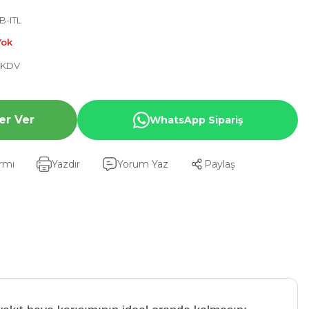
B-ITL
Yok
+ KDV
er Ver
WhatsApp Sipariş
armı
Yazdır
Yorum Yaz
Paylaş