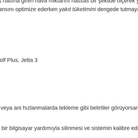
 hattına giren hava miktarını hassas bir şekilde ölçerek
ansını optimize ederken
yakıt tüketimini
dengede tutmaya
lf Plus, Jetta 3
veya ani hızlanmalarda tekleme gibi belirtiler görüyorsan
bir bilgisayar yardımıyla silinmesi ve sistemin kalibre edi