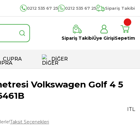
0212 535 67 25
0212 535 67 25
Sipariş Takibi
Sipariş Takibi
Üye Girişi
Sepetim
CUPRA
DİĞER
metresi Volkswagen Golf 4 5
6461B
ITL
erle!
Taksit Seçenekleri