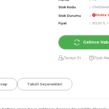
Stok Kodu
074906461
Stokta 
Stok Durumu
Fiyat
613,50 TL 
Gelince Hab
Tavsiye Et
Fiyat Al
evap
Taksit Seçenekleri