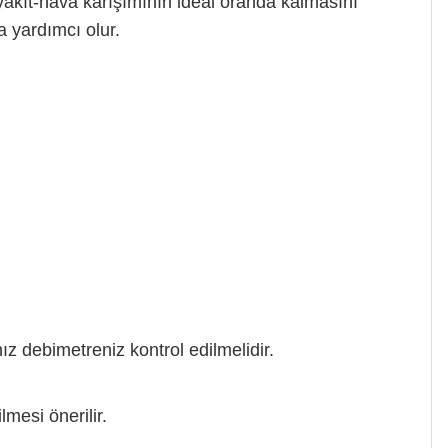
 yakıt-hava karışımının ideal oranda kalmasını
 yardımcı olur.
ız debimetreniz kontrol edilmelidir.
lmesi önerilir.