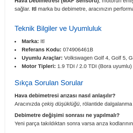
Hava Debimetresi (MAF Sensörü)
, motorun emiş
sağlar.
Itl
marka bu debimetre, aracınızın perform
Teknik Bilgiler ve Uyumluluk
Marka:
Itl
Referans Kodu:
074906461B
Uyumlu Araçlar:
Volkswagen Golf 4, Golf 5, Go
Motor Tipleri:
1.9 TDI / 2.0 TDI (Bora uyumlu)
Sıkça Sorulan Sorular
Hava debimetresi arızası nasıl anlaşılır?
Aracınızda
çekiş düşüklüğü
, rölantide dalgalanma 
Debimetre değişimi sonrası ne yapılmalı?
Yeni parça takıldıktan sonra varsa arıza kodlarının 