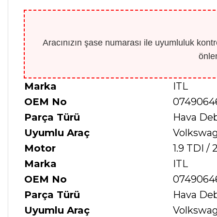
Aracınızın şase numarası ile uyumluluk kontro
önle
Marka
ITL
OEM No
0749064
Parça Türü
Hava Deb
Uyumlu Araç
Volkswage
Motor
1.9 TDI / 
Marka
ITL
OEM No
0749064
Parça Türü
Hava Deb
Uyumlu Araç
Volkswage