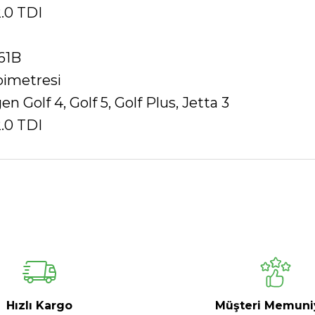
2.0 TDI
61B
imetresi
n Golf 4, Golf 5, Golf Plus, Jetta 3
2.0 TDI
Ürün hakkında henüz soru sorulmamış.
Bu ürüne ilk yorumu siz yapın!
Yorum Yaz
Soru Sor
Hızlı Kargo
Müşteri Memuni