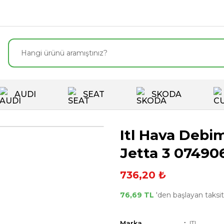
AUDI
SEAT
SKODA
Itl Hava Debi
Jetta 3 07490
736,20 ₺
76,69 TL
'den başlayan taksitl
Marka
ITL