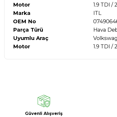
Motor
1.9 TDI / 
Marka
ITL
OEM No
0749064
Parça Türü
Hava Deb
Uyumlu Araç
Volkswage
Motor
1.9 TDI / 
Güvenli Alışveriş