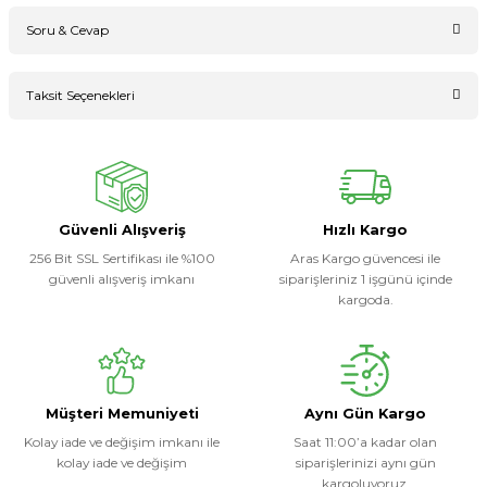
Soru & Cevap
Bu ürüne ilk yorumu siz yapın!
Taksit Seçenekleri
Ürün hakkında henüz soru sorulmamış.
Yorum Yaz
Soru Sor
Güvenli Alışveriş
Hızlı Kargo
256 Bit SSL Sertifikası ile %100
Aras Kargo güvencesi ile
güvenli alışveriş imkanı
siparişleriniz 1 işgünü içinde
kargoda.
Müşteri Memuniyeti
Aynı Gün Kargo
Kolay iade ve değişim imkanı ile
Saat 11:00’a kadar olan
kolay iade ve değişim
siparişlerinizi aynı gün
kargoluyoruz.