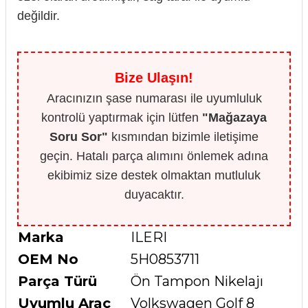
değildir.
Bize Ulaşın!
Aracınızın şase numarası ile uyumluluk
kontrolü yaptırmak için lütfen
"Mağazaya
Soru Sor"
kısmından bizimle iletişime
geçin. Hatalı parça alımını önlemek adına
ekibimiz size destek olmaktan mutluluk
duyacaktır.
Marka
ILERI
OEM No
5H0853711
Parça Türü
Ön Tampon Nikelajı
Uyumlu Araç
Volkswagen Golf 8