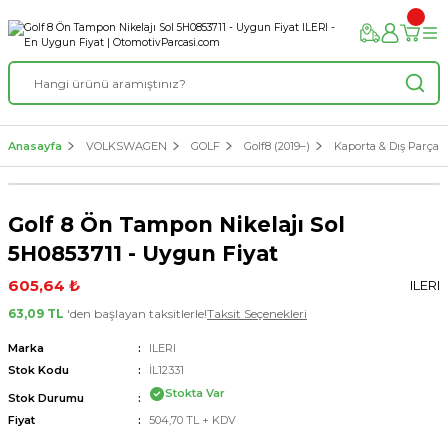
Anasayfa
VOLKSWAGEN
GOLF
Golf8 (2019–)
Kaporta & Dış Parçala
Golf 8 Ön Tampon Nikelajı Sol
5H0853711 - Uygun Fiyat
605,64 ₺
ILERI
63,09 TL
'den başlayan taksitlerle!
Taksit Seçenekleri
Marka
ILERI
Stok Kodu
İL12331
Stokta Var
Stok Durumu
Fiyat
504,70 TL + KDV