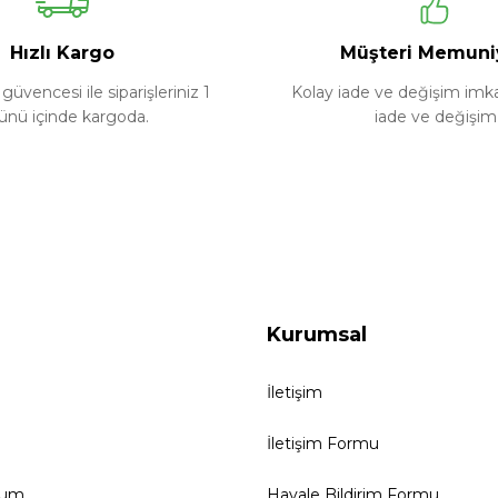
Yorum Yaz
Soru Sor
Hızlı Kargo
Müşteri Memuni
güvencesi ile siparişleriniz 1
Kolay iade ve değişim imkan
ünü içinde kargoda.
iade ve değişim
Kurumsal
İletişim
İletişim Formu
tum
Havale Bildirim Formu