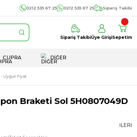
0212 535 67 25
0212 535 67 25
Sipariş Takibi
Sipariş Takibi
Üye Girişi
Sepetim
CUPRA
DİĞER
- Uygun Fiyat
mpon Braketi Sol 5H0807049D
ILERI