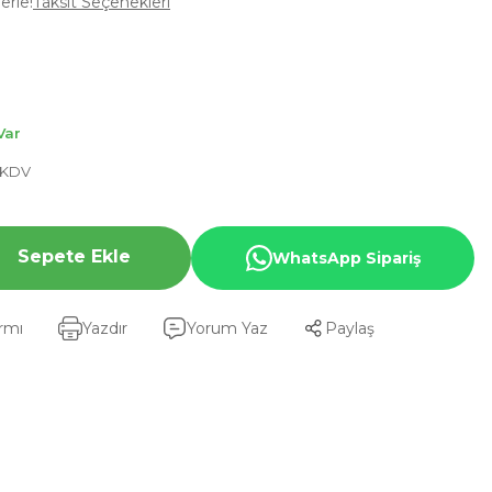
erle!
Taksit Seçenekleri
Var
+ KDV
Sepete Ekle
WhatsApp Sipariş
armı
Yazdır
Yorum Yaz
Paylaş