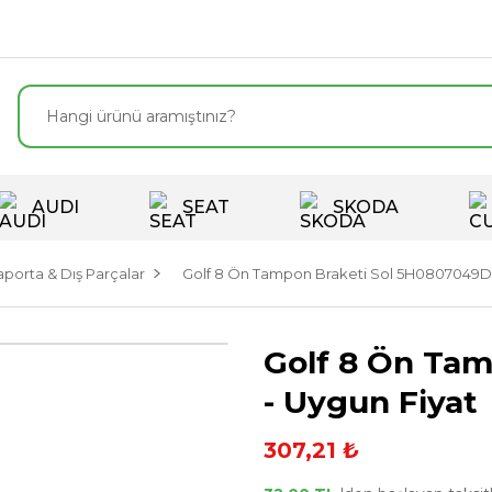
AUDI
SEAT
SKODA
aporta & Dış Parçalar
Golf 8 Ön Tampon Braketi Sol 5H0807049D 
Golf 8 Ön Ta
- Uygun Fiyat
307,21 ₺