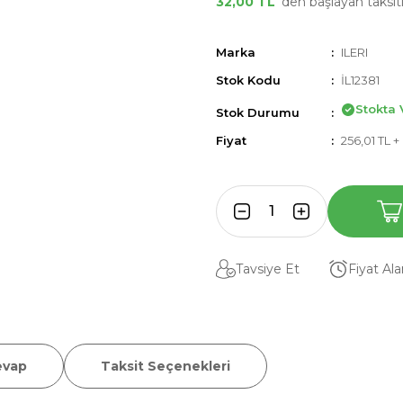
32,00 TL
'den başlayan taksitl
Marka
ILERI
Stok Kodu
İL12381
Stokta 
Stok Durumu
Fiyat
256,01 TL 
Tavsiye Et
Fiyat Al
evap
Taksit Seçenekleri