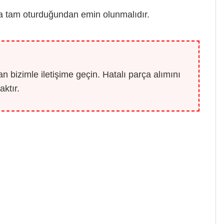
ya tam oturduğundan emin olunmalıdır.
 bizimle iletişime geçin. Hatalı parça alımını
ktır.