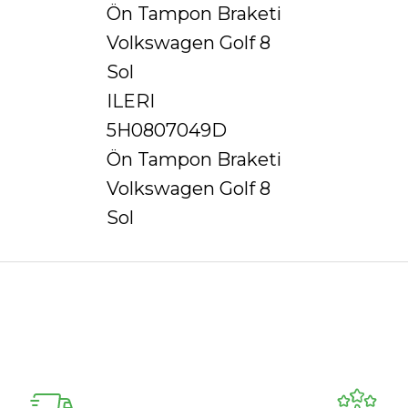
Ön Tampon Braketi
Volkswagen Golf 8
Sol
ILERI
5H0807049D
Ön Tampon Braketi
Volkswagen Golf 8
Sol
Ürün hakkında henüz soru sorulmamış.
Bu ürüne ilk yorumu siz yapın!