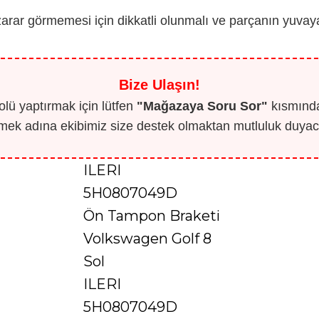
zarar görmemesi için dikkatli olunmalı ve parçanın yuva
Bize Ulaşın!
lü yaptırmak için lütfen
"Mağazaya Soru Sor"
kısmından
mek adına ekibimiz size destek olmaktan mutluluk duyaca
ILERI
5H0807049D
Ön Tampon Braketi
Volkswagen Golf 8
Sol
ILERI
5H0807049D