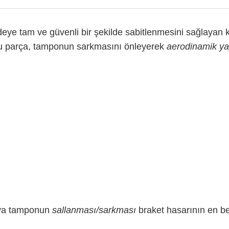
ye tam ve güvenli bir şekilde sabitlenmesini sağlayan kr
n bu parça, tamponun sarkmasını önleyerek
aerodinamik ya
veya tamponun
sallanması/sarkması
braket hasarının en bel