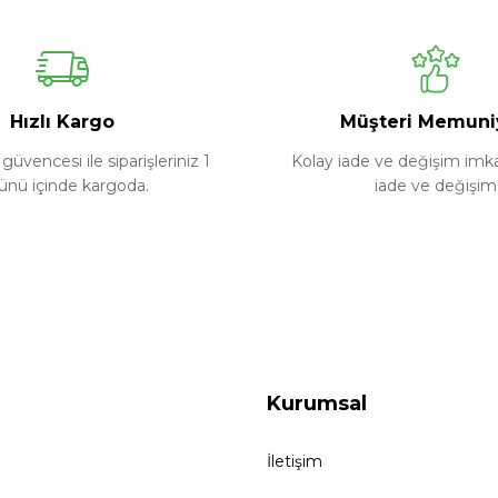
Ürün hakkında henüz soru sorulmamış.
Bu ürüne ilk yorumu siz yapın!
Yorum Yaz
Soru Sor
Hızlı Kargo
Müşteri Memuni
güvencesi ile siparişleriniz 1
Kolay iade ve değişim imkan
ünü içinde kargoda.
iade ve değişim
Kurumsal
İletişim