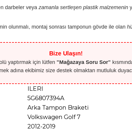
len darbeler veya
zamanla sertleşen plastik malzemenin
y
min olunmalı, montaj sonrası tamponun gövde ile olan
hi
Bize Ulaşın!
lü yaptırmak için lütfen
"Mağazaya Soru Sor"
kısmından
mek adına ekibimiz size destek olmaktan mutluluk duyaca
ILERI
5G6807394A
Arka Tampon Braketi
Volkswagen Golf 7
2012-2019