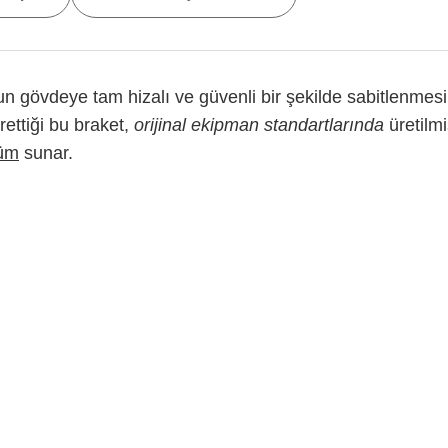
n gövdeye tam hizalı ve güvenli bir şekilde sabitlenmesin
ttiği bu braket,
orijinal ekipman standartlarında
üretilm
nüm
sunar.