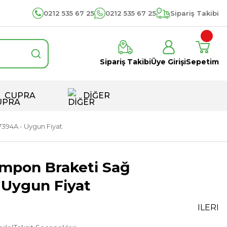
0212 535 67 25
0212 535 67 25
Sipariş Takibi
Sipariş Takibi
Üye Girişi
Sepetim
CUPRA
DİĞER
394A - Uygun Fiyat
ampon Braketi Sağ
 Uygun Fiyat
ILERI