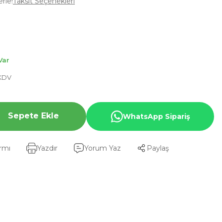
rle!
Taksit Seçenekleri
Var
 KDV
Sepete Ekle
WhatsApp Sipariş
armı
Yazdır
Yorum Yaz
Paylaş