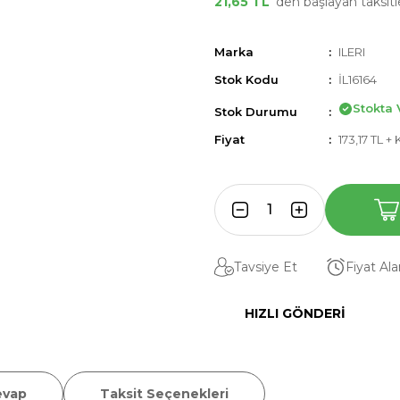
21,65 TL
'den başlayan taksitle
Marka
ILERI
Stok Kodu
İL16164
Stokta 
Stok Durumu
Fiyat
173,17 TL +
Tavsiye Et
Fiyat Al
HIZLI GÖNDERI
evap
Taksit Seçenekleri