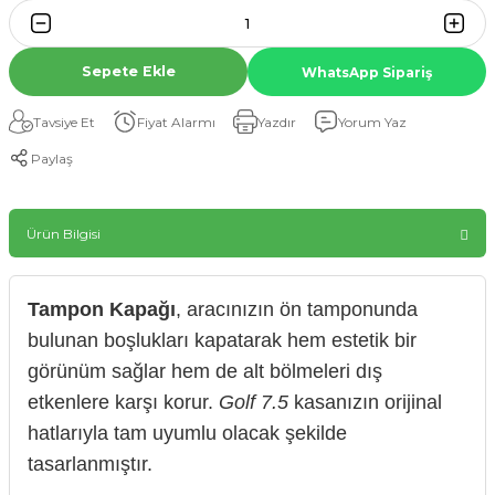
Sepete Ekle
WhatsApp Sipariş
Tavsiye Et
Fiyat Alarmı
Yazdır
Yorum Yaz
Paylaş
Ürün Bilgisi
Tampon Kapağı
, aracınızın ön tamponunda
bulunan boşlukları kapatarak hem estetik bir
görünüm sağlar hem de alt bölmeleri dış
etkenlere karşı korur.
Golf 7.5
kasanızın orijinal
hatlarıyla tam uyumlu olacak şekilde
tasarlanmıştır.