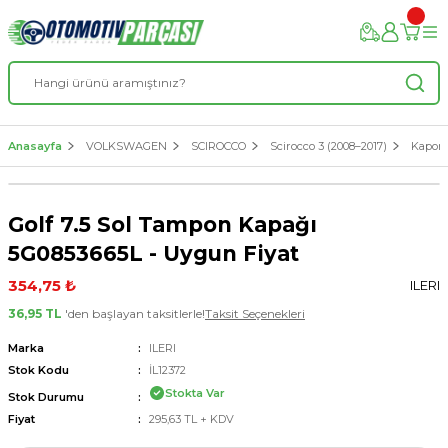
Anasayfa
VOLKSWAGEN
SCIROCCO
Scirocco 3 (2008–2017)
Kaport
Golf 7.5 Sol Tampon Kapağı
5G0853665L - Uygun Fiyat
354,75 ₺
ILERI
36,95 TL
'den başlayan taksitlerle!
Taksit Seçenekleri
Marka
ILERI
Stok Kodu
İL12372
Stokta Var
Stok Durumu
Fiyat
295,63 TL + KDV