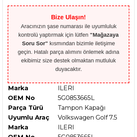
Bize Ulaşın!
Aracınızın şase numarası ile uyumluluk
kontrolü yaptırmak için lütfen
"Mağazaya
Soru Sor"
kısmından bizimle iletişime
geçin. Hatalı parça alımını önlemek adına
ekibimiz size destek olmaktan mutluluk
duyacaktır.
Marka
ILERI
OEM No
5G0853665L
Parça Türü
Tampon Kapağı
Uyumlu Araç
Volkswagen Golf 7.5
Marka
ILERI