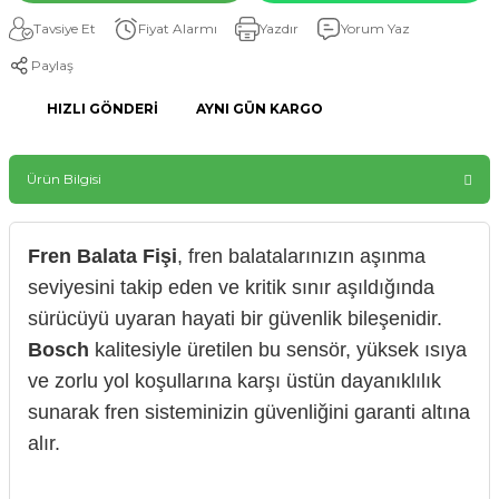
Tavsiye Et
Fiyat Alarmı
Yazdır
Yorum Yaz
Paylaş
HIZLI GÖNDERI
AYNI GÜN KARGO
Ürün Bilgisi
Fren Balata Fişi
, fren balatalarınızın aşınma
seviyesini takip eden ve kritik sınır aşıldığında
sürücüyü uyaran hayati bir güvenlik bileşenidir.
Bosch
kalitesiyle üretilen bu sensör, yüksek ısıya
ve zorlu yol koşullarına karşı üstün dayanıklılık
sunarak fren sisteminizin güvenliğini garanti altına
alır.