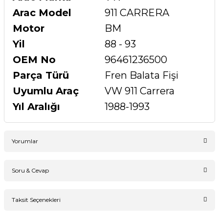
Arac Model
911 CARRERA
Motor
BM
Yil
88 - 93
OEM No
96461236500
Parça Türü
Fren Balata Fişi
Uyumlu Araç
VW 911 Carrera
Yıl Aralığı
1988-1993
Yorumlar
Soru & Cevap
Bu ürüne ilk yorumu siz yapın!
Taksit Seçenekleri
Ürün hakkında henüz soru sorulmamış.
Yorum Yaz