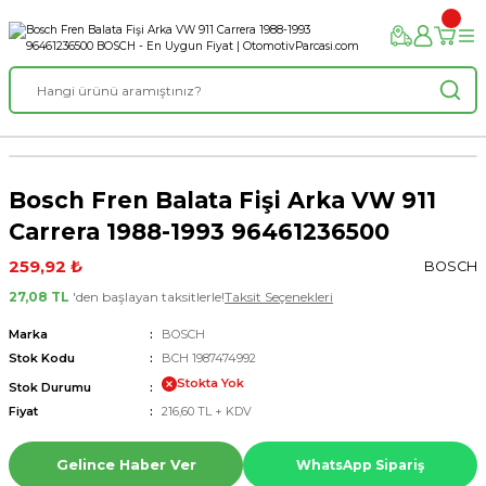
Bosch Fren Balata Fişi Arka VW 911
Carrera 1988-1993 96461236500
259,92 ₺
BOSCH
27,08 TL
'den başlayan taksitlerle!
Taksit Seçenekleri
Marka
BOSCH
Stok Kodu
BCH 1987474992
Stokta Yok
Stok Durumu
Fiyat
216,60 TL + KDV
Gelince Haber Ver
WhatsApp Sipariş