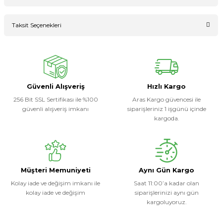
Bu ürüne ilk yorumu siz yapın!
Taksit Seçenekleri
Ürün hakkında henüz soru sorulmamış.
Yorum Yaz
Soru Sor
Güvenli Alışveriş
Hızlı Kargo
256 Bit SSL Sertifikası ile %100
Aras Kargo güvencesi ile
güvenli alışveriş imkanı
siparişleriniz 1 işgünü içinde
kargoda.
Müşteri Memuniyeti
Aynı Gün Kargo
Kolay iade ve değişim imkanı ile
Saat 11:00’a kadar olan
kolay iade ve değişim
siparişlerinizi aynı gün
kargoluyoruz.