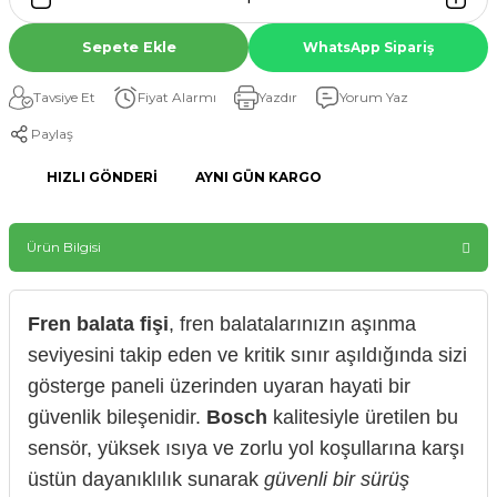
Sepete Ekle
WhatsApp Sipariş
Tavsiye Et
Fiyat Alarmı
Yazdır
Yorum Yaz
Paylaş
HIZLI GÖNDERI
AYNI GÜN KARGO
Ürün Bilgisi
Fren balata fişi
, fren balatalarınızın aşınma
seviyesini takip eden ve kritik sınır aşıldığında sizi
gösterge paneli üzerinden uyaran hayati bir
güvenlik bileşenidir.
Bosch
kalitesiyle üretilen bu
sensör, yüksek ısıya ve zorlu yol koşullarına karşı
üstün dayanıklılık sunarak
güvenli bir sürüş