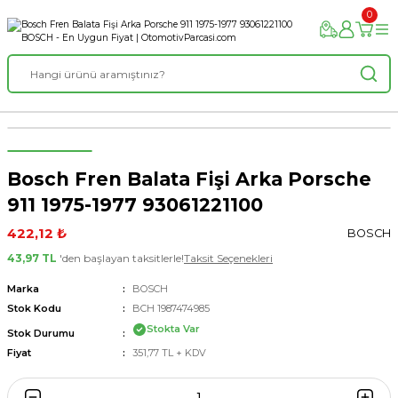
0
Bosch Fren Balata Fişi Arka Porsche
911 1975-1977 93061221100
422,12 ₺
BOSCH
43,97 TL
'den başlayan taksitlerle!
Taksit Seçenekleri
Marka
BOSCH
Stok Kodu
BCH 1987474985
Stokta Var
Stok Durumu
Fiyat
351,77 TL + KDV