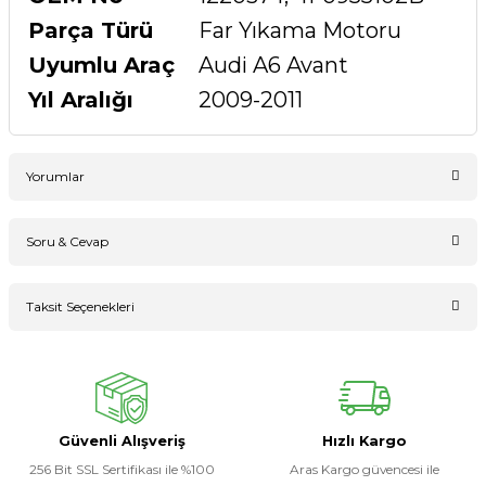
Parça Türü
Far Yıkama Motoru
Uyumlu Araç
Audi A6 Avant
Yıl Aralığı
2009-2011
Yorumlar
Soru & Cevap
Bu ürüne ilk yorumu siz yapın!
Taksit Seçenekleri
Ürün hakkında henüz soru sorulmamış.
Yorum Yaz
Soru Sor
Güvenli Alışveriş
Hızlı Kargo
256 Bit SSL Sertifikası ile %100
Aras Kargo güvencesi ile