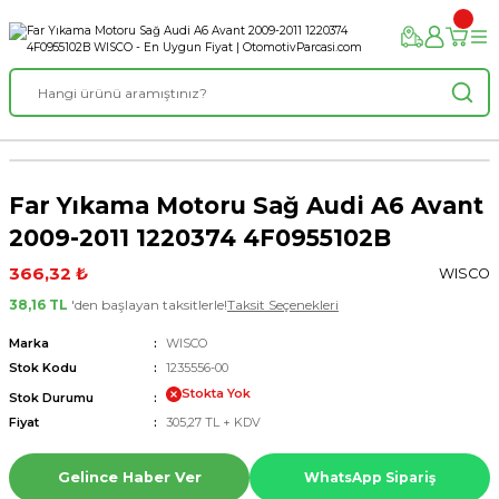
Far Yıkama Motoru Sağ Audi A6 Avant
2009-2011 1220374 4F0955102B
366,32 ₺
WISCO
38,16 TL
'den başlayan taksitlerle!
Taksit Seçenekleri
Marka
WISCO
Stok Kodu
1235556-00
Stokta Yok
Stok Durumu
Fiyat
305,27 TL + KDV
Gelince Haber Ver
WhatsApp Sipariş