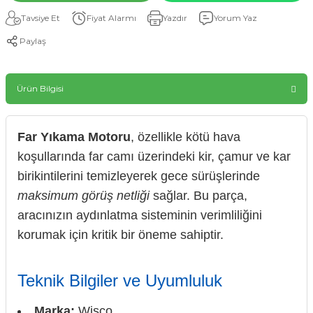
Tavsiye Et
Fiyat Alarmı
Yazdır
Yorum Yaz
Paylaş
Ürün Bilgisi
Far Yıkama Motoru
, özellikle kötü hava
koşullarında far camı üzerindeki kir, çamur ve kar
birikintilerini temizleyerek gece sürüşlerinde
maksimum görüş netliği
sağlar. Bu parça,
aracınızın aydınlatma sisteminin verimliliğini
korumak için kritik bir öneme sahiptir.
Teknik Bilgiler ve Uyumluluk
Marka:
Wisco