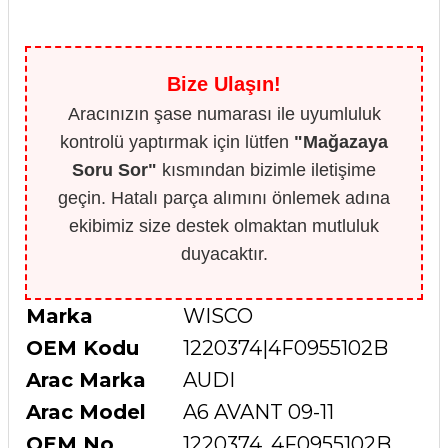
Bize Ulaşın!
Aracınızın şase numarası ile uyumluluk
kontrolü yaptırmak için lütfen
"Mağazaya
Soru Sor"
kısmından bizimle iletişime
geçin. Hatalı parça alımını önlemek adına
ekibimiz size destek olmaktan mutluluk
duyacaktır.
Marka
WISCO
OEM Kodu
1220374|4F0955102B
Arac Marka
AUDI
Arac Model
A6 AVANT 09-11
OEM No
1220374, 4F0955102B