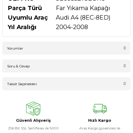
Parça Türü
Far Yıkama Kapağı
Uyumlu Araç
Audi A4 (8EC-8ED)
Yıl Aralığı
2004-2008
Yorumlar
Soru & Cevap
Bu ürüne ilk yorumu siz yapın!
Taksit Seçenekleri
Ürün hakkında henüz soru sorulmamış.
Yorum Yaz
Soru Sor
Güvenli Alışveriş
Hızlı Kargo
256 Bit SSL Sertifikası ile %100
Aras Kargo güvencesi ile