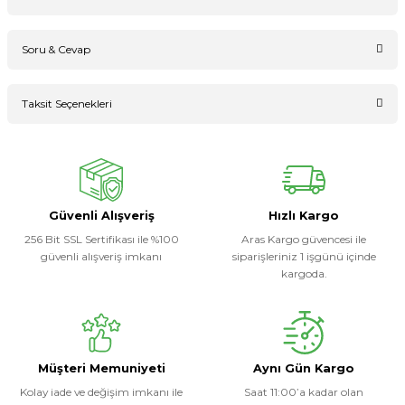
Soru & Cevap
Bu ürüne ilk yorumu siz yapın!
Taksit Seçenekleri
Ürün hakkında henüz soru sorulmamış.
Yorum Yaz
Soru Sor
Güvenli Alışveriş
Hızlı Kargo
256 Bit SSL Sertifikası ile %100
Aras Kargo güvencesi ile
güvenli alışveriş imkanı
siparişleriniz 1 işgünü içinde
kargoda.
Müşteri Memuniyeti
Aynı Gün Kargo
Kolay iade ve değişim imkanı ile
Saat 11:00’a kadar olan