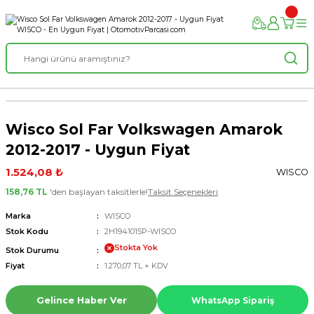
Wisco Sol Far Volkswagen Amarok
2012-2017 - Uygun Fiyat
1.524,08 ₺
WISCO
158,76 TL
'den başlayan taksitlerle!
Taksit Seçenekleri
Marka
WISCO
Stok Kodu
2H1941015P-WISCO
Stokta Yok
Stok Durumu
Fiyat
1.270,07 TL + KDV
Gelince Haber Ver
WhatsApp Sipariş