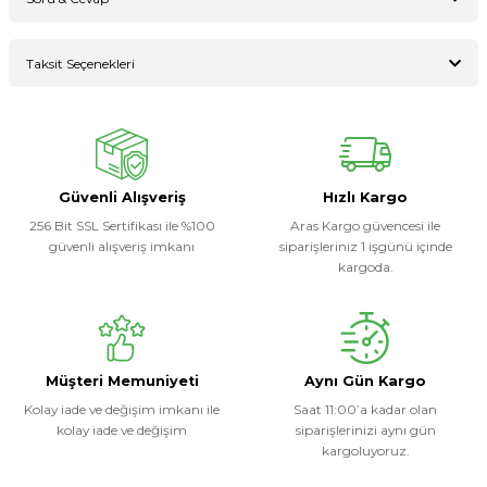
Bu ürüne ilk yorumu siz yapın!
Taksit Seçenekleri
Ürün hakkında henüz soru sorulmamış.
Yorum Yaz
Soru Sor
Güvenli Alışveriş
Hızlı Kargo
256 Bit SSL Sertifikası ile %100
Aras Kargo güvencesi ile
güvenli alışveriş imkanı
siparişleriniz 1 işgünü içinde
kargoda.
Müşteri Memuniyeti
Aynı Gün Kargo
Kolay iade ve değişim imkanı ile
Saat 11:00’a kadar olan
kolay iade ve değişim
siparişlerinizi aynı gün
kargoluyoruz.