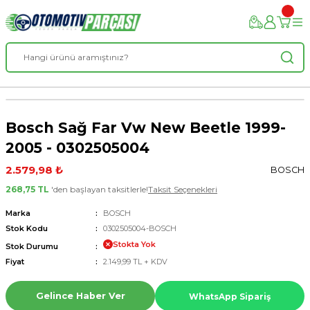
Bosch Sağ Far Vw New Beetle 1999-
2005 - 0302505004
2.579,98 ₺
BOSCH
268,75 TL
'den başlayan taksitlerle!
Taksit Seçenekleri
Marka
BOSCH
Stok Kodu
0302505004-BOSCH
Stokta Yok
Stok Durumu
Fiyat
2.149,99 TL + KDV
Gelince Haber Ver
WhatsApp Sipariş