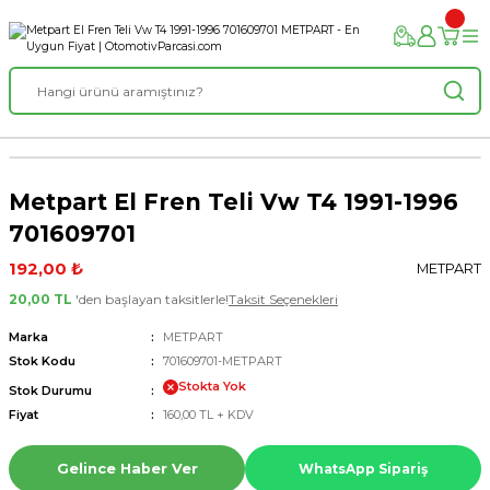
Metpart El Fren Teli Vw T4 1991-1996
701609701
192,00 ₺
METPART
20,00 TL
'den başlayan taksitlerle!
Taksit Seçenekleri
Marka
METPART
Stok Kodu
701609701-METPART
Stokta Yok
Stok Durumu
Fiyat
160,00 TL + KDV
Gelince Haber Ver
WhatsApp Sipariş