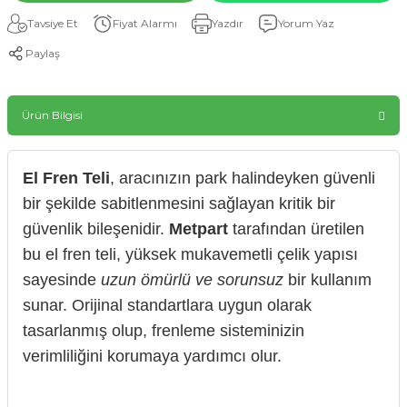
Tavsiye Et
Fiyat Alarmı
Yazdır
Yorum Yaz
Paylaş
Ürün Bilgisi
El Fren Teli
, aracınızın park halindeyken güvenli
bir şekilde sabitlenmesini sağlayan kritik bir
güvenlik bileşenidir.
Metpart
tarafından üretilen
bu el fren teli, yüksek mukavemetli çelik yapısı
sayesinde
uzun ömürlü ve sorunsuz
bir kullanım
sunar. Orijinal standartlara uygun olarak
tasarlanmış olup, frenleme sisteminizin
verimliliğini korumaya yardımcı olur.