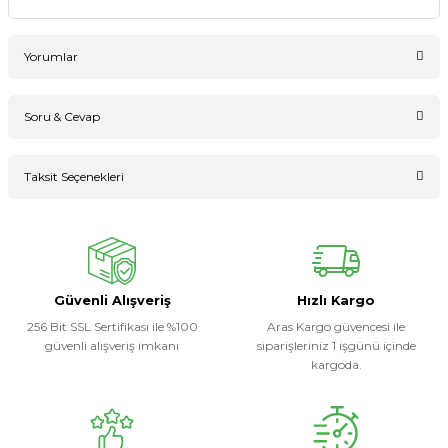
Yorumlar
Soru & Cevap
Bu ürüne ilk yorumu siz yapın!
Taksit Seçenekleri
Ürün hakkında henüz soru sorulmamış.
Yorum Yaz
Soru Sor
Güvenli Alışveriş
Hızlı Kargo
256 Bit SSL Sertifikası ile %100
Aras Kargo güvencesi ile
güvenli alışveriş imkanı
siparişleriniz 1 işgünü içinde
kargoda.