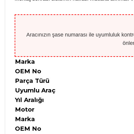
Aracınızın şase numarası ile uyumluluk kontro
önle
Marka
OEM No
Parça Türü
Uyumlu Araç
Yıl Aralığı
Motor
Marka
OEM No