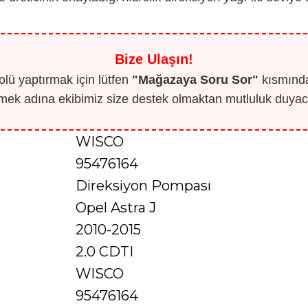
Bize Ulaşın!
lü yaptırmak için lütfen
"Mağazaya Soru Sor"
kısmından
mek adına ekibimiz size destek olmaktan mutluluk duyaca
WISCO
95476164
Direksiyon Pompası
Opel Astra J
2010-2015
2.0 CDTI
WISCO
95476164