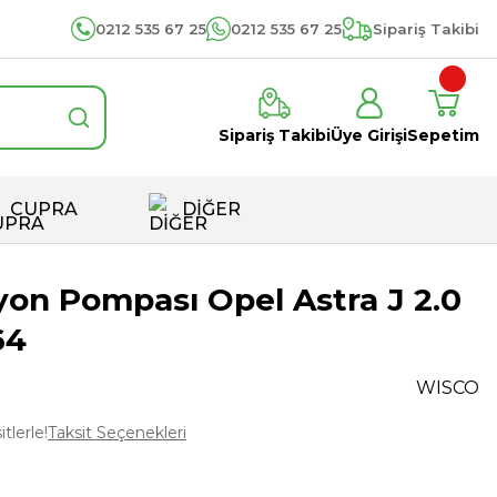
0212 535 67 25
0212 535 67 25
Sipariş Takibi
Sipariş Takibi
Üye Girişi
Sepetim
CUPRA
DİĞER
yon Pompası Opel Astra J 2.0
64
WISCO
tlerle!
Taksit Seçenekleri