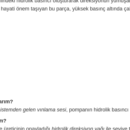
emindeki hidrolik basıncı oluşturarak direksiyonun yumuş
 hayati önem taşıyan bu parça, yüksek basınç altında çal
larım?
sistemden gelen vınlama sesi
, pompanın hidrolik basıncı 
im?
e üreticinin onayladığı
hidrolik direksiyon yağı
ile seviye