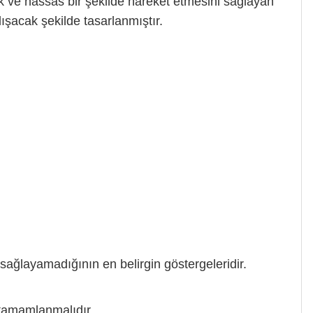
ak ve hassas bir şekilde hareket etmesini sağlayan
ışacak şekilde tasarlanmıştır.
sağlayamadığının en belirgin göstergeleridir.
 tamamlanmalıdır.