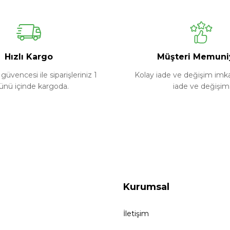
Ürün hakkında henüz soru sorulmamış.
Bu ürüne ilk yorumu siz yapın!
Yorum Yaz
Soru Sor
Hızlı Kargo
Müşteri Memuni
güvencesi ile siparişleriniz 1
Kolay iade ve değişim imkan
ünü içinde kargoda.
iade ve değişim
Kurumsal
İletişim