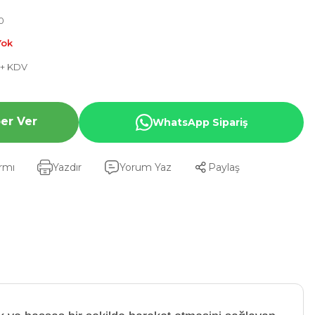
0
Yok
L + KDV
er Ver
WhatsApp Sipariş
armı
Yazdır
Yorum Yaz
Paylaş