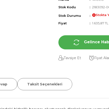
Stok Kodu
2183092-0
Stokta 
Stok Durumu
Fiyat
1.635,87 T
Gelince Hab
Tavsiye Et
Fiyat Al
evap
Taksit Seçenekleri