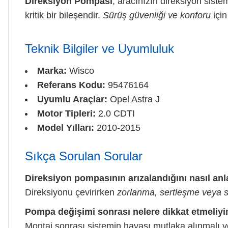
Direksiyon Pompası
, aracınızın direksiyon sist
kritik bir bileşendir.
Sürüş güvenliği ve konforu
için
Teknik Bilgiler ve Uyumluluk
Marka:
Wisco
Referans Kodu:
95476164
Uyumlu Araçlar:
Opel Astra J
Motor Tipleri:
2.0 CDTI
Model Yılları:
2010-2015
Sıkça Sorulan Sorular
Direksiyon pompasının arızalandığını nasıl an
Direksiyonu çevirirken
zorlanma, sertleşme veya 
Pompa değişimi sonrası nelere dikkat etmeliy
Montaj sonrası sistemin havası mutlaka alınmalı v