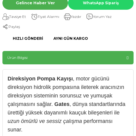
Gelince Haber Ver
WhatsApp Sipariş
Tavsiye Et
Fiyat Alarmı
Yazdır
Yorum Yaz
Paylaş
HIZLI GÖNDERI
AYNI GÜN KARGO
Ürün Bilgisi
Direksiyon Pompa Kayışı
, motor gücünü
direksiyon hidrolik pompasına ileterek aracınızın
direksiyon sisteminin sorunsuz ve yumuşak
çalışmasını sağlar.
Gates
, dünya standartlarında
ürettiği yüksek dayanımlı kauçuk bileşenleri ile
uzun ömürlü ve sessiz çalışma
performansı
sunar.