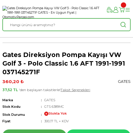
Gates Direksiyon Pompa Kayışı VW
Golf 3 - Polo Classic 1.6 AFT 1991-1991
037145271F
360,20 ₺
GATES
37,52 TL
'den başlayan taksitlerle!
Taksit Seçenekleri
Marka
GATES
Stok Kodu
GTS 6389MC
Stokta Yok
Stok Durumu
Fiyat
300,17 TL + KDV