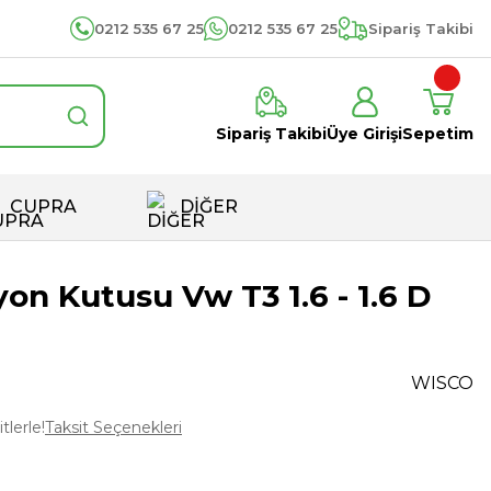
0212 535 67 25
0212 535 67 25
Sipariş Takibi
Sipariş Takibi
Üye Girişi
Sepetim
CUPRA
DİĞER
on Kutusu Vw T3 1.6 - 1.6 D
WISCO
tlerle!
Taksit Seçenekleri