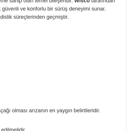
neme sahip olan temel bileşendir.
Wisco
tarafından
ek güvenli ve konforlu bir sürüş deneyimi sunar.
slik süreçlerinden geçmiştir.
ğı olması arızanın en yaygın belirtileridir.
edilmelidir.