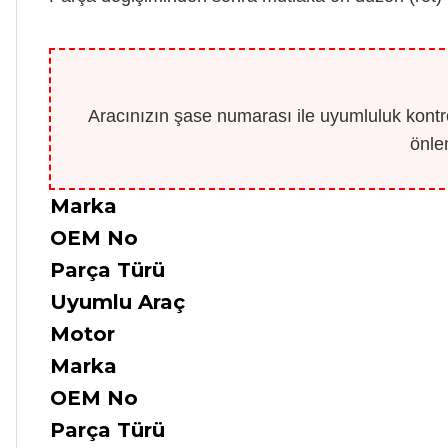
Aracınızın şase numarası ile uyumluluk kontro
önle
Marka
OEM No
Parça Türü
Uyumlu Araç
Motor
Marka
OEM No
Parça Türü