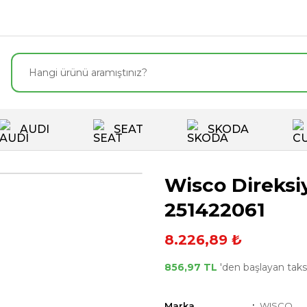
AUDI
SEAT
SKODA
Wisco Direksiy
251422061
8.226,89 ₺
856,97 TL
'den başlayan taksi
Marka
WISCO