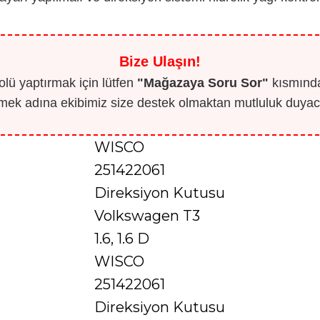
Bize Ulaşın!
lü yaptırmak için lütfen
"Mağazaya Soru Sor"
kısmından
mek adına ekibimiz size destek olmaktan mutluluk duyaca
WISCO
251422061
Direksiyon Kutusu
Volkswagen T3
1.6, 1.6 D
WISCO
251422061
Direksiyon Kutusu