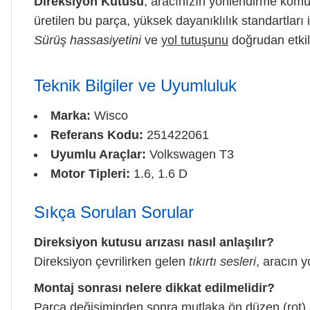
Direksiyon Kutusu
, aracınızın yönlendirme komutl
üretilen bu parça, yüksek dayanıklılık standartları
Sürüş hassasiyetini
ve
yol tutuşunu
doğrudan etkil
Teknik Bilgiler ve Uyumluluk
Marka:
Wisco
Referans Kodu:
251422061
Uyumlu Araçlar:
Volkswagen T3
Motor Tipleri:
1.6, 1.6 D
Sıkça Sorulan Sorular
Direksiyon kutusu arızası nasıl anlaşılır?
Direksiyon çevrilirken gelen
tıkırtı sesleri
, aracın 
Montaj sonrası nelere dikkat edilmelidir?
Parça değişiminden sonra mutlaka ön düzen (rot) aya