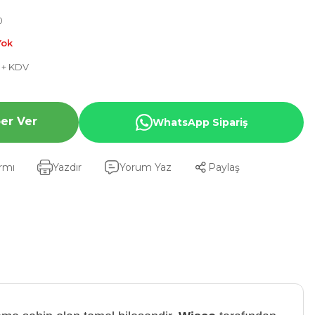
0
Yok
L + KDV
er Ver
WhatsApp Sipariş
armı
Yazdır
Yorum Yaz
Paylaş