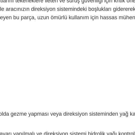
arını tekerleklere ileten ve sürüş güvenliği için kritik ö
 ile aracınızın direksiyon sistemindeki boşlukları giderer
eyen bu parça, uzun ömürlü kullanım için hassas mühendi
yolda gezme yapması veya direksiyon sisteminden yağ kaça
rı yapılmalı ve direksiyon sistemi hidrolik yağı kontrol 