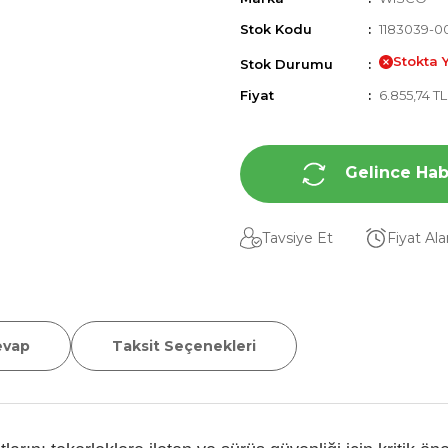
Stok Kodu
1183039-0
Stokta 
Stok Durumu
Fiyat
6.855,74 T
Gelince Hab
Tavsiye Et
Fiyat Al
evap
Taksit Seçenekleri