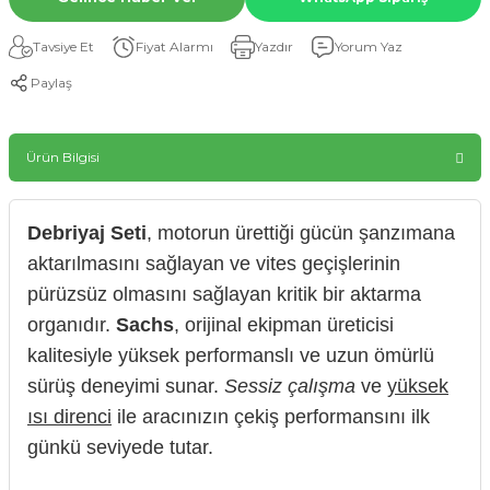
Tavsiye Et
Fiyat Alarmı
Yazdır
Yorum Yaz
Paylaş
Ürün Bilgisi
Debriyaj Seti
, motorun ürettiği gücün şanzımana
aktarılmasını sağlayan ve vites geçişlerinin
pürüzsüz olmasını sağlayan kritik bir aktarma
organıdır.
Sachs
, orijinal ekipman üreticisi
kalitesiyle yüksek performanslı ve uzun ömürlü
sürüş deneyimi sunar.
Sessiz çalışma
ve
yüksek
ısı direnci
ile aracınızın çekiş performansını ilk
günkü seviyede tutar.