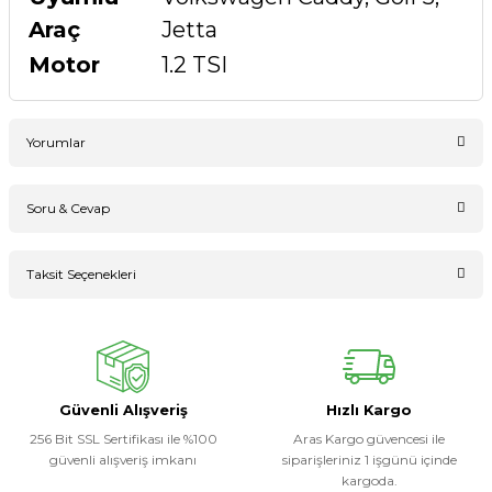
Araç
Jetta
Motor
1.2 TSI
Yorumlar
Soru & Cevap
Bu ürüne ilk yorumu siz yapın!
Taksit Seçenekleri
Ürün hakkında henüz soru sorulmamış.
Yorum Yaz
Soru Sor
Güvenli Alışveriş
Hızlı Kargo
256 Bit SSL Sertifikası ile %100
Aras Kargo güvencesi ile
güvenli alışveriş imkanı
siparişleriniz 1 işgünü içinde
kargoda.