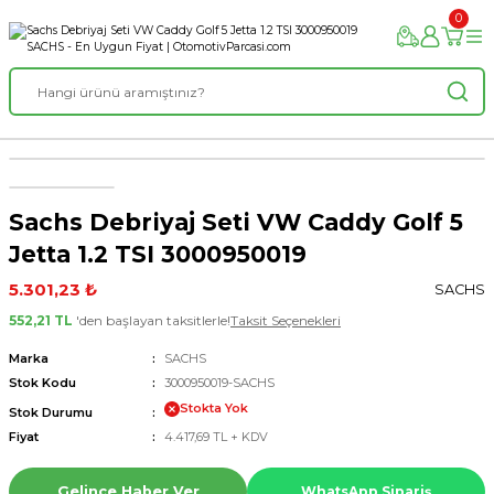
0
Sachs Debriyaj Seti VW Caddy Golf 5
Jetta 1.2 TSI 3000950019
5.301,23 ₺
SACHS
552,21 TL
'den başlayan taksitlerle!
Taksit Seçenekleri
Marka
SACHS
Stok Kodu
3000950019-SACHS
Stokta Yok
Stok Durumu
Fiyat
4.417,69 TL + KDV
Gelince Haber Ver
WhatsApp Sipariş