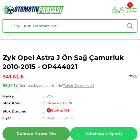
0
Zyk Opel Astra J Ön Sağ Çamurluk
2010-2015 - OP444021
941,82 ₺
ZYK
98,11 TL
'den başlayan taksitlerle!
Taksit Seçenekleri
Marka
ZYK
Stok Kodu
OP444021-ZYK
Stokta Yok
Stok Durumu
Fiyat
784,85 TL + KDV
Gelince Haber Ver
WhatsApp Sipariş