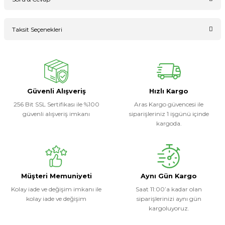
Bu ürüne ilk yorumu siz yapın!
Taksit Seçenekleri
Ürün hakkında henüz soru sorulmamış.
Yorum Yaz
Soru Sor
Güvenli Alışveriş
Hızlı Kargo
256 Bit SSL Sertifikası ile %100
Aras Kargo güvencesi ile
güvenli alışveriş imkanı
siparişleriniz 1 işgünü içinde
kargoda.
Müşteri Memuniyeti
Aynı Gün Kargo
Kolay iade ve değişim imkanı ile
Saat 11:00’a kadar olan
kolay iade ve değişim
siparişlerinizi aynı gün
kargoluyoruz.