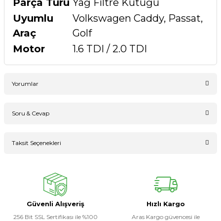
Parça Türü
Yağ Filtre Kütüğü
Uyumlu
Volkswagen Caddy, Passat,
Araç
Golf
Motor
1.6 TDI / 2.0 TDI
Yorumlar
Soru & Cevap
Bu ürüne ilk yorumu siz yapın!
Taksit Seçenekleri
Ürün hakkında henüz soru sorulmamış.
Yorum Yaz
Soru Sor
Güvenli Alışveriş
Hızlı Kargo
256 Bit SSL Sertifikası ile %100
Aras Kargo güvencesi ile