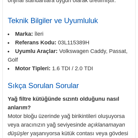
orijinal standartlara uygun olarak üretilmiştir.
Teknik Bilgiler ve Uyumluluk
Marka:
İleri
Referans Kodu:
03L115389H
Uyumlu Araçlar:
Volkswagen Caddy, Passat,
Golf
Motor Tipleri:
1.6 TDI / 2.0 TDI
Sıkça Sorulan Sorular
Yağ filtre kütüğünde sızıntı olduğunu nasıl
anlarım?
Motor bloğu üzerinde yağ birikintileri oluşuyorsa
veya aracınızın yağ seviyesinde
açıklanamayan
düşüşler
yaşanıyorsa kütük contası veya gövdesi