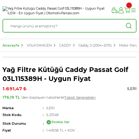
Anasayfa
VOLKSWAGEN
CADDY
Caddy 3 (2004–2015)
Motor Parça
Yağ Filtre Kütüğü Caddy Passat Golf
03L115389H - Uygun Fiyat
1.691,47 ₺
ILERI
176,19 TL
'den başlayan taksitlerle!
Taksit Seçenekleri
Marka
ILERI
Stok Kodu
İL33148
Stokta Var
Stok Durumu
Fiyat
1.409,56 TL + KDV