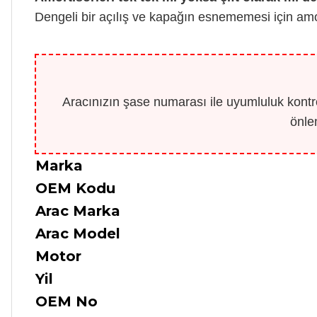
Dengeli bir açılış ve kapağın esnememesi için am
Aracınızın şase numarası ile uyumluluk kontro
önle
Marka
OEM Kodu
Arac Marka
Arac Model
Motor
Yil
OEM No