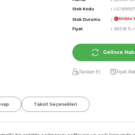
Stok Kodu
LSJ 81950
Stokta 
Stok Durumu
Fiyat
863,18 TL 
Gelince Hab
Tavsiye Et
Fiyat Al
evap
Taksit Seçenekleri