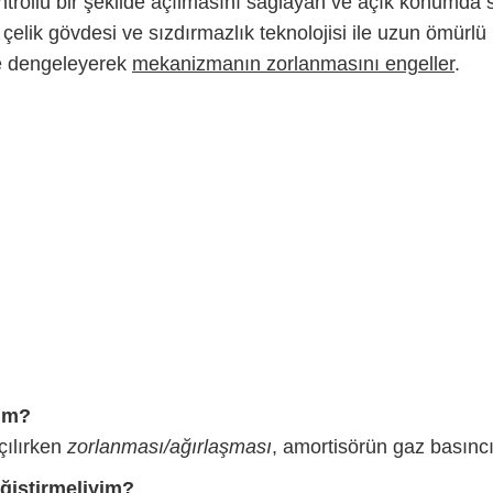
ntrollü bir şekilde açılmasını sağlayan ve açık konumda s
çelik gövdesi ve sızdırmazlık teknolojisi ile uzun ömürlü
lde dengeleyerek
mekanizmanın zorlanmasını engeller
.
rım?
çılırken
zorlanması/ağırlaşması
, amortisörün gaz basıncı
eğiştirmeliyim?