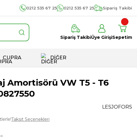
0212 535 67 25
0212 535 67 25
Sipariş Takibi
Sipariş Takibi
Üye Girişi
Sepetim
CUPRA
DİĞER
aj Amortisörü VW T5 - T6
0827550
LESJOFORS
lerle!
Taksit Seçenekleri
RS