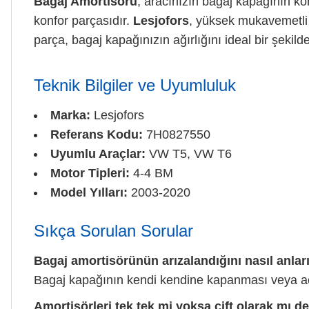
Bagaj Amortisörü
, aracınızın bagaj kapağının ko
konfor parçasıdır.
Lesjofors
, yüksek mukavemetli 
parça, bagaj kapağınızın ağırlığını ideal bir şeki
Teknik Bilgiler ve Uyumluluk
Marka:
Lesjofors
Referans Kodu:
7H0827550
Uyumlu Araçlar:
VW T5, VW T6
Motor Tipleri:
4-4 BM
Model Yılları:
2003-2020
Sıkça Sorulan Sorular
Bagaj amortisörünün arızalandığını nasıl anla
Bagaj kapağının kendi kendine kapanması veya a
Amortisörleri tek tek mi yoksa çift olarak mı d