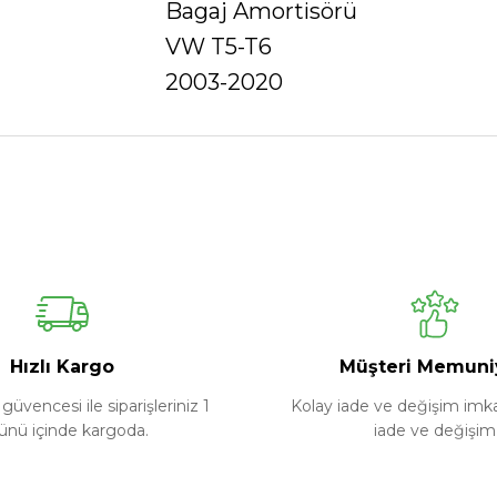
Bagaj Amortisörü
VW T5-T6
2003-2020
Ürün hakkında henüz soru sorulmamış.
Bu ürüne ilk yorumu siz yapın!
Yorum Yaz
Soru Sor
Hızlı Kargo
Müşteri Memuni
güvencesi ile siparişleriniz 1
Kolay iade ve değişim imkan
ünü içinde kargoda.
iade ve değişim