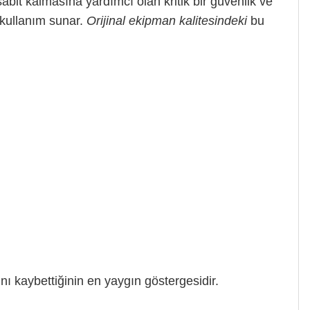
abit kalmasına yardımcı olan kritik bir güvenlik ve
 kullanım sunar.
Orijinal ekipman kalitesindeki
bu
nı kaybettiğinin en yaygın göstergesidir.