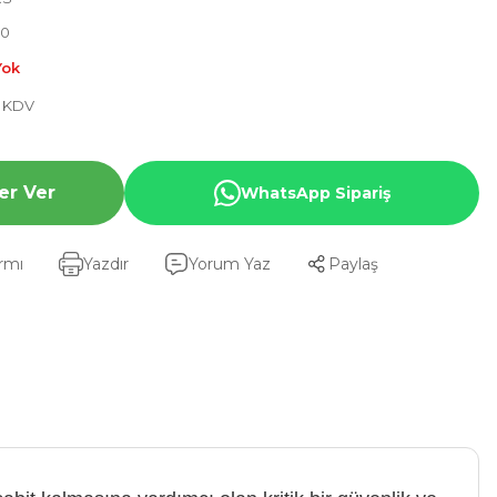
70
Yok
+ KDV
er Ver
WhatsApp Sipariş
armı
Yazdır
Yorum Yaz
Paylaş