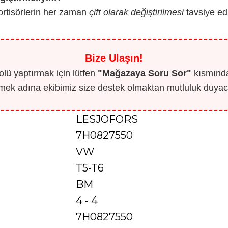
ortisörlerin her zaman
çift olarak değiştirilmesi
tavsiye edil
Bize Ulaşın!
lü yaptırmak için lütfen
"Mağazaya Soru Sor"
kısmından
mek adına ekibimiz size destek olmaktan mutluluk duyaca
LESJOFORS
7H0827550
VW
T5-T6
BM
4 - 4
7H0827550