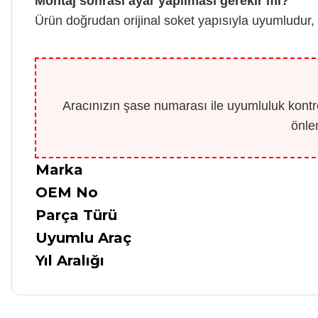
Montaj sonrası ayar yapılması gerekir mi?
Ürün doğrudan orijinal soket yapısıyla uyumludur
Aracınızın şase numarası ile uyumluluk kontro
önle
Marka
OEM No
Parça Türü
Uyumlu Araç
Yıl Aralığı