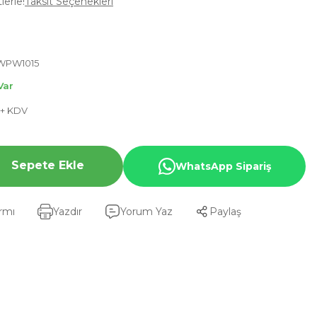
lerle!
Taksit Seçenekleri
WPW1015
Var
 + KDV
Sepete Ekle
WhatsApp Sipariş
armı
Yazdır
Yorum Yaz
Paylaş