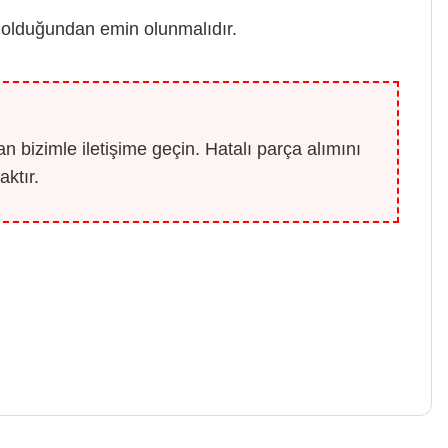
 olduğundan emin olunmalıdır.
 bizimle iletişime geçin. Hatalı parça alımını
ktır.