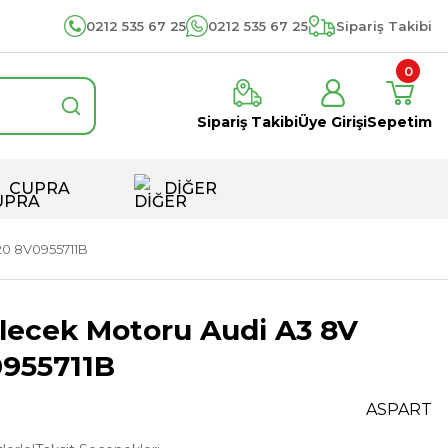
0212 535 67 25
0212 535 67 25
Sipariş Takibi
0
Sipariş Takibi
Üye Girişi
Sepetim
CUPRA
DİĞER
20 8V0955711B
ilecek Motoru Audi A3 8V
0955711B
ASPART