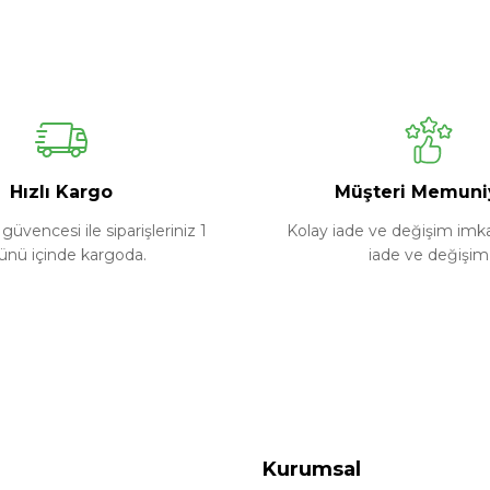
Ürün hakkında henüz soru sorulmamış.
Bu ürüne ilk yorumu siz yapın!
Yorum Yaz
Soru Sor
Hızlı Kargo
Müşteri Memuni
güvencesi ile siparişleriniz 1
Kolay iade ve değişim imkan
ünü içinde kargoda.
iade ve değişim
Kurumsal