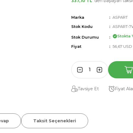
337,10 TL
'den başlayan taksit
Marka
ASPART
Stok Kodu
ASPART-7
Stokta 
Stok Durumu
Fiyat
56,67 USD
Tavsiye Et
Fiyat Al
evap
Taksit Seçenekleri