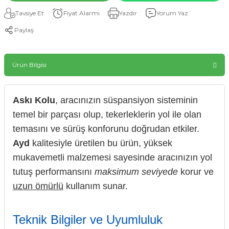
Tavsiye Et
Fiyat Alarmı
Yazdır
Yorum Yaz
Paylaş
Ürün Bilgisi
Askı Kolu
, aracınızın süspansiyon sisteminin
temel bir parçası olup, tekerleklerin yol ile olan
temasını ve sürüş konforunu doğrudan etkiler.
Ayd
kalitesiyle üretilen bu ürün, yüksek
mukavemetli malzemesi sayesinde aracınızın yol
tutuş performansını
maksimum seviyede
korur ve
uzun ömürlü
kullanım sunar.
Teknik Bilgiler ve Uyumluluk