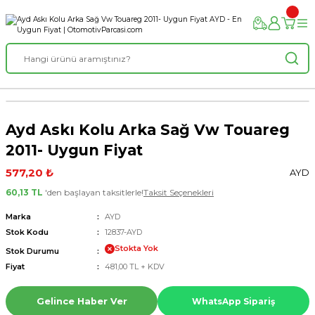
Ayd Askı Kolu Arka Sağ Vw Touareg
2011- Uygun Fiyat
577,20 ₺
AYD
60,13 TL
'den başlayan taksitlerle!
Taksit Seçenekleri
Marka
AYD
Stok Kodu
12837-AYD
Stokta Yok
Stok Durumu
Fiyat
481,00 TL + KDV
Gelince Haber Ver
WhatsApp Sipariş