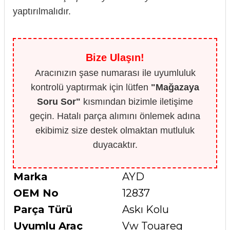
yaptırılmalıdır.
Bize Ulaşın!
Aracınızın şase numarası ile uyumluluk
kontrolü yaptırmak için lütfen
"Mağazaya
Soru Sor"
kısmından bizimle iletişime
geçin. Hatalı parça alımını önlemek adına
ekibimiz size destek olmaktan mutluluk
duyacaktır.
Marka
AYD
OEM No
12837
Parça Türü
Askı Kolu
Uyumlu Araç
Vw Touareg