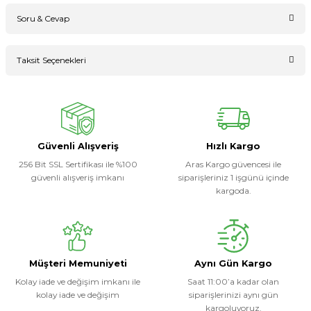
Soru & Cevap
Bu ürüne ilk yorumu siz yapın!
Taksit Seçenekleri
Ürün hakkında henüz soru sorulmamış.
Yorum Yaz
Soru Sor
Güvenli Alışveriş
Hızlı Kargo
256 Bit SSL Sertifikası ile %100
Aras Kargo güvencesi ile
güvenli alışveriş imkanı
siparişleriniz 1 işgünü içinde
kargoda.
Müşteri Memuniyeti
Aynı Gün Kargo
Kolay iade ve değişim imkanı ile
Saat 11:00’a kadar olan
kolay iade ve değişim
siparişlerinizi aynı gün
kargoluyoruz.