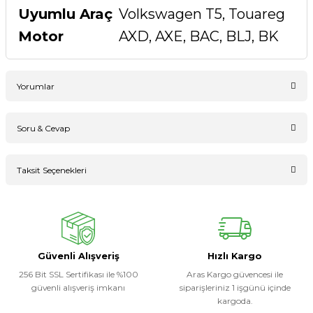
Uyumlu Araç
Volkswagen T5, Touareg
Motor
AXD, AXE, BAC, BLJ, BK
Yorumlar
Soru & Cevap
Bu ürüne ilk yorumu siz yapın!
Taksit Seçenekleri
Ürün hakkında henüz soru sorulmamış.
Yorum Yaz
Soru Sor
Güvenli Alışveriş
Hızlı Kargo
256 Bit SSL Sertifikası ile %100
Aras Kargo güvencesi ile
güvenli alışveriş imkanı
siparişleriniz 1 işgünü içinde
kargoda.