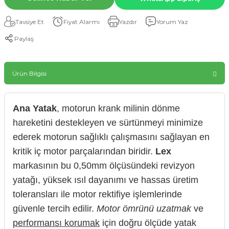
Tavsiye Et
Fiyat Alarmı
Yazdır
Yorum Yaz
Paylaş
Ürün Bilgisi
Ana Yatak
, motorun krank milinin dönme
hareketini destekleyen ve sürtünmeyi minimize
ederek motorun sağlıklı çalışmasını sağlayan en
kritik iç motor parçalarından biridir.
Lex
markasının bu 0,50mm ölçüsündeki revizyon
yatağı, yüksek ısıl dayanımı ve hassas üretim
toleransları ile motor rektifiye işlemlerinde
güvenle tercih edilir.
Motor ömrünü uzatmak
ve
performansı korumak
için doğru ölçüde yatak