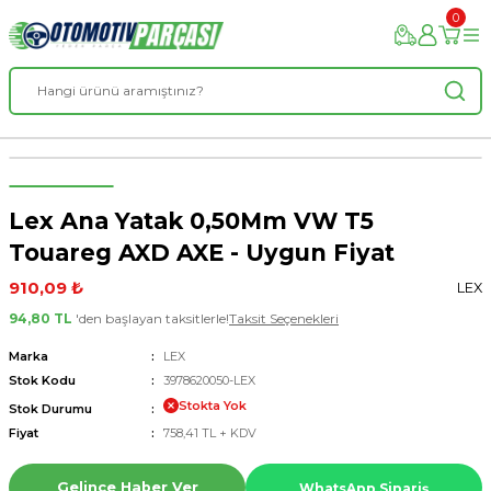
0
Lex Ana Yatak 0,50Mm VW T5
Touareg AXD AXE - Uygun Fiyat
910,09 ₺
LEX
94,80 TL
'den başlayan taksitlerle!
Taksit Seçenekleri
Marka
LEX
Stok Kodu
3978620050-LEX
Stokta Yok
Stok Durumu
Fiyat
758,41 TL + KDV
Gelince Haber Ver
WhatsApp Sipariş