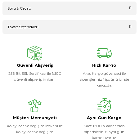
Soru & Cevap
Bu ürüne ilk yorumu siz yapın!
Taksit Seçenekleri
Ürün hakkında henüz soru sorulmamış.
Yorum Yaz
Soru Sor
Güvenli Alışveriş
Hızlı Kargo
256 Bit SSL Sertifikası ile %100
Aras Kargo güvencesi ile
güvenli alışveriş imkanı
siparişleriniz 1 işgünü içinde
kargoda.
Müşteri Memuniyeti
Aynı Gün Kargo
Kolay iade ve değişim imkanı ile
Saat 11:00’a kadar olan
kolay iade ve değişim
siparişlerinizi aynı gün
kargoluyoruz.