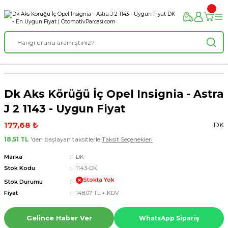
Dk Aks Körüğü İç Opel Insignia - Astra
J 2 1143 - Uygun Fiyat
177,68 ₺
DK
18,51 TL
'den başlayan taksitlerle!
Taksit Seçenekleri
Marka
DK
Stok Kodu
1143-DK
Stokta Yok
Stok Durumu
Fiyat
148,07 TL + KDV
Gelince Haber Ver
WhatsApp Sipariş