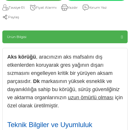
Tavsiye Et
Fiyat Alarmı
Yazdır
Yorum Yaz
Paylaş
Ürün Bilgisi
Aks körüğü
, aracınızın aks mafsalını dış
etkenlerden koruyarak gres yağının dışarı
sızmasını engelleyen kritik bir yürüyen aksam
parçasıdır.
Dk
markasının yüksek esneklik ve
dayanıklılığa sahip bu körüğü,
sürüş güvenliğiniz
ve aktarma organlarınızın
uzun ömürlü olması
için
özel olarak üretilmiştir.
Teknik Bilgiler ve Uyumluluk