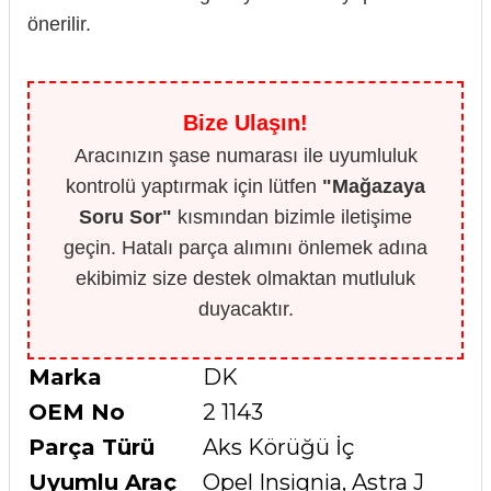
önerilir.
Bize Ulaşın!
Aracınızın şase numarası ile uyumluluk
kontrolü yaptırmak için lütfen
"Mağazaya
Soru Sor"
kısmından bizimle iletişime
geçin. Hatalı parça alımını önlemek adına
ekibimiz size destek olmaktan mutluluk
duyacaktır.
Marka
DK
OEM No
2 1143
Parça Türü
Aks Körüğü İç
Uyumlu Araç
Opel Insignia, Astra J