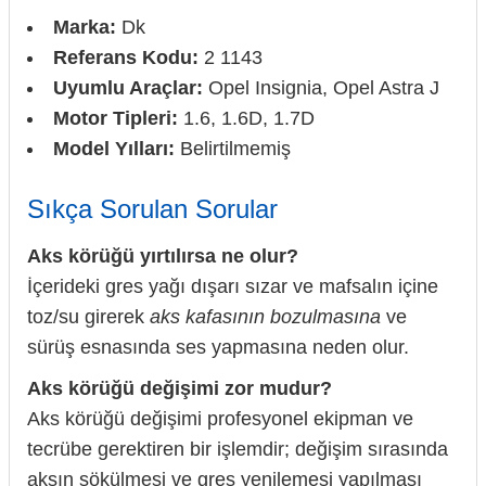
Marka:
Dk
Referans Kodu:
2 1143
Uyumlu Araçlar:
Opel Insignia, Opel Astra J
Motor Tipleri:
1.6, 1.6D, 1.7D
Model Yılları:
Belirtilmemiş
Sıkça Sorulan Sorular
Aks körüğü yırtılırsa ne olur?
İçerideki gres yağı dışarı sızar ve mafsalın içine
toz/su girerek
aks kafasının bozulmasına
ve
sürüş esnasında ses yapmasına neden olur.
Aks körüğü değişimi zor mudur?
Aks körüğü değişimi profesyonel ekipman ve
tecrübe gerektiren bir işlemdir; değişim sırasında
aksın sökülmesi ve gres yenilemesi yapılması