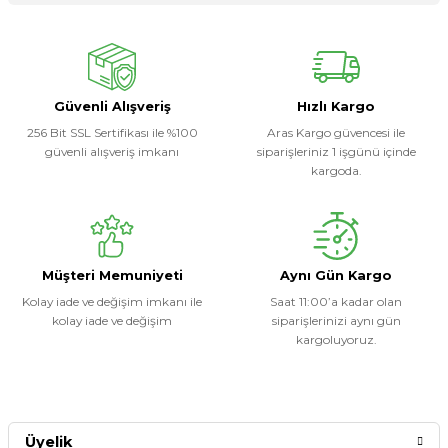
Ürün hakkında henüz soru sorulmamış.
Yorum Yaz
Soru Sor
Güvenli Alışveriş
Hızlı Kargo
256 Bit SSL Sertifikası ile %100
Aras Kargo güvencesi ile
güvenli alışveriş imkanı
siparişleriniz 1 işgünü içinde
kargoda.
Müşteri Memuniyeti
Aynı Gün Kargo
Kolay iade ve değişim imkanı ile
Saat 11:00’a kadar olan
kolay iade ve değişim
siparişlerinizi aynı gün
kargoluyoruz.
Üyelik