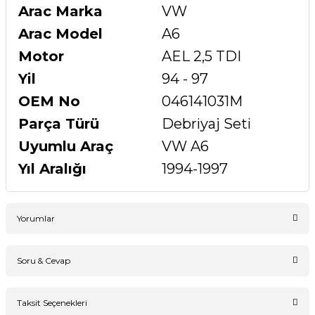
Arac Marka
VW
Arac Model
A6
Motor
AEL 2,5 TDI
Yil
94 - 97
OEM No
046141031M
Parça Türü
Debriyaj Seti
Uyumlu Araç
VW A6
Yıl Aralığı
1994-1997
Yorumlar
Soru & Cevap
Bu ürüne ilk yorumu siz yapın!
Taksit Seçenekleri