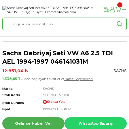
Sachs Debriyaj Seti VW A6 2.5 TDI
AEL 1994-1997 046141031M
12.851,04 ₺
SACHS
1.338,65 TL
'den başlayan taksitlerle!
Taksit Seçenekleri
Marka
SACHS
Stok Kodu
SCH 3000 723 001
Stokta Yok
Stok Durumu
Fiyat
10.709,20 TL + KDV
Gelince Haber Ver
WhatsApp Sipariş