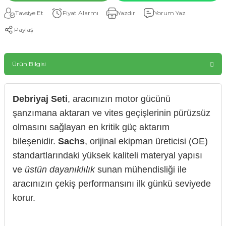
Tavsiye Et
Fiyat Alarmı
Yazdır
Yorum Yaz
Paylaş
Ürün Bilgisi
Debriyaj Seti
, aracınızın motor gücünü
şanzımana aktaran ve vites geçişlerinin pürüzsüz
olmasını sağlayan en kritik güç aktarım
bileşenidir.
Sachs
, orijinal ekipman üreticisi (OE)
standartlarındaki yüksek kaliteli materyal yapısı
ve
üstün dayanıklılık
sunan mühendisliği ile
aracınızın çekiş performansını ilk günkü seviyede
korur.