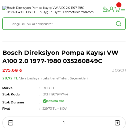
Bosch Direksiyon Pompa Kayışı VW
A100 2.0 1977-1980 035260849C
275,68 ₺
BOSCH
28,72 TL
'den başlayan taksitlerle!
Taksit Seçenekleri
Marka
BOSCH
Stok Kodu
BCH 1987947744
Stokta Var
Stok Durumu
Fiyat
229,73 TL + KDV