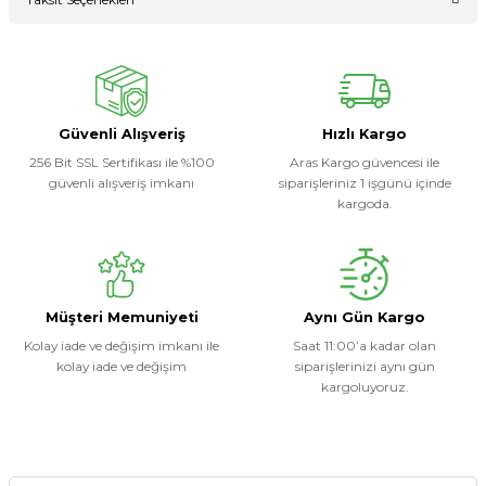
Ürün hakkında henüz soru sorulmamış.
Yorum Yaz
Soru Sor
Güvenli Alışveriş
Hızlı Kargo
256 Bit SSL Sertifikası ile %100
Aras Kargo güvencesi ile
güvenli alışveriş imkanı
siparişleriniz 1 işgünü içinde
kargoda.
Müşteri Memuniyeti
Aynı Gün Kargo
Kolay iade ve değişim imkanı ile
Saat 11:00’a kadar olan
kolay iade ve değişim
siparişlerinizi aynı gün
kargoluyoruz.