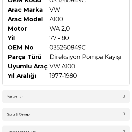
OEM Kodu
035260849C
Arac Marka
VW
Arac Model
A100
Motor
WA 2,0
Yil
77 - 80
OEM No
035260849C
Parça Türü
Direksiyon Pompa Kayışı
Uyumlu Araç
VW A100
Yıl Aralığı
1977-1980
Yorumlar
Soru & Cevap
Bu ürüne ilk yorumu siz yapın!
Taksit Seçenekleri