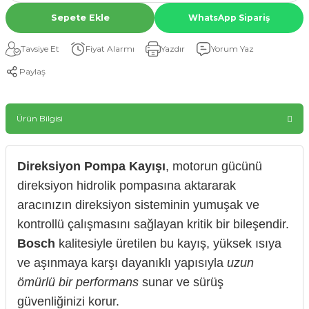
Sepete Ekle
WhatsApp Sipariş
Tavsiye Et
Fiyat Alarmı
Yazdır
Yorum Yaz
Paylaş
Ürün Bilgisi
Direksiyon Pompa Kayışı
, motorun gücünü
direksiyon hidrolik pompasına aktararak
aracınızın direksiyon sisteminin yumuşak ve
kontrollü çalışmasını sağlayan kritik bir bileşendir.
Bosch
kalitesiyle üretilen bu kayış, yüksek ısıya
ve aşınmaya karşı dayanıklı yapısıyla
uzun
ömürlü bir performans
sunar ve sürüş
güvenliğinizi korur.